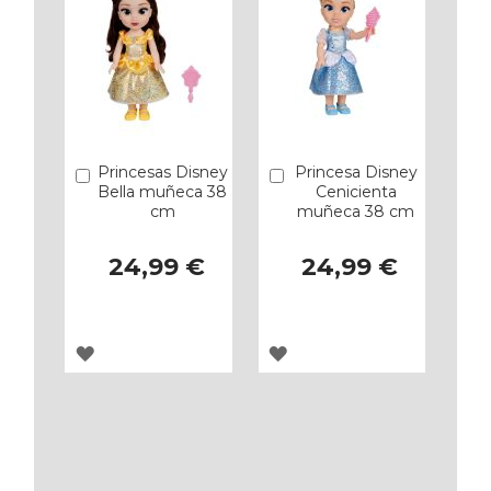
Princesas Disney
Princesa Disney
Añadir
Añadir
Bella muñeca 38
Cenicienta
cm
muñeca 38 cm
24,99 €
24,99 €
AGREGAR
AGREGAR
A
A
LOS
LOS
FAVORITOS
FAVORITOS