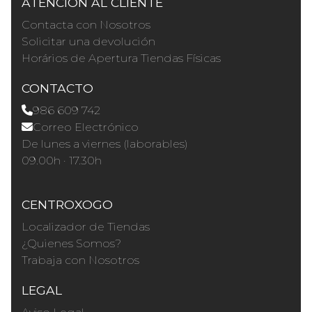
ATENCIÓN AL CLIENTE
Contacta con Nosotros
Solicitar una devolución
Horários de Apertura Tiendas Físicas
CONTACTO
986 609 742
Correo Electrónico
De lunes a viernes (laborables)
09.00h · 17.30h
CENTROXOGO
Localizador de Tiendas
¿Quienes Somos?
Trabaja con Nosotros
LEGAL