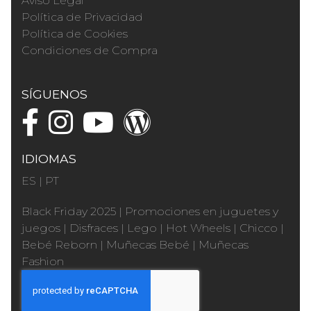
Aviso Legal
Política de Privacidad
Política de Cookies
Condiciones de Compra
SÍGUENOS
IDIOMAS
ES
|
PT
Black Friday 2025
|
Promociones en juguetes y
juegos
|
Disfraces
|
Lego
|
Hot Wheels
|
Chicco
|
Bebé Reborn
|
Muñecas Bebé
|
Muñecas
Fashion