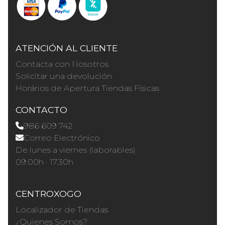
ATENCIÓN AL CLIENTE
Contacta con Nosotros
Solicitar una devolución
Horários de Apertura Tiendas Físicas
CONTACTO
986 609 742
Correo Electrónico
De lunes a viernes (laborables)
09.00h · 17.30h
CENTROXOGO
Localizador de Tiendas
¿Quienes Somos?