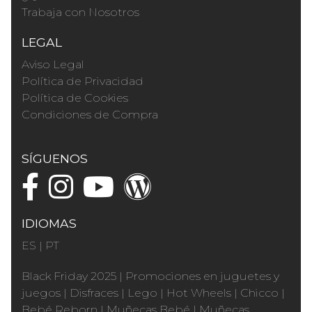
Trabaja con Nosotros
LEGAL
Aviso Legal
Política de Privacidad
Política de Cookies
Condiciones de Compra
SÍGUENOS
IDIOMAS
ES
|
PT
Black Friday 2025
|
Promociones en juguetes y
juegos
|
Disfraces
|
Lego
|
Hot Wheels
|
Chicco
|
Bebé Reborn
|
Muñecas Bebé
|
Muñecas