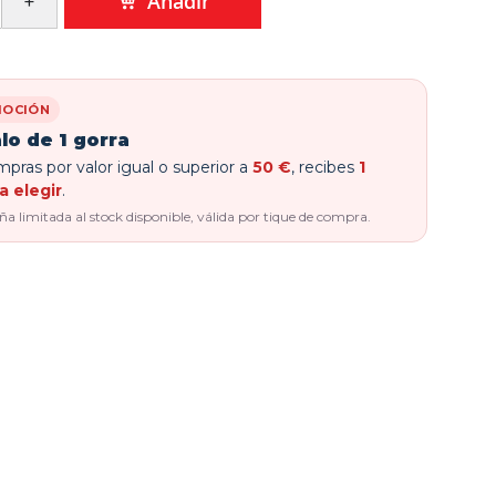
Añadir
OCIÓN
lo de 1 gorra
pras por valor igual o superior a
50 €
, recibes
1
a elegir
.
 limitada al stock disponible, válida por tique de compra.