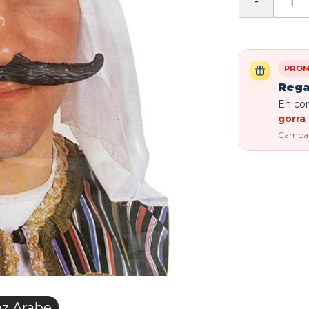
PROM
Rega
En com
gorra 
Campaña
z Arabe