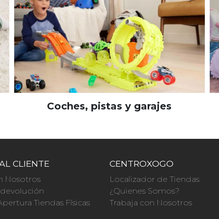
Coches, pistas y garajes
AL CLIENTE
CENTROXOGO
n Nosotros
Localizador de Tiendas
a devolución
¿Quienes Somos?
Apertura Tiendas Físicas
Trabaja con Nosotros