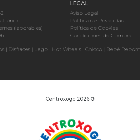
O
LEGAL
42
Aviso Legal
ctrónico
Política de Privacidad
ernes (laborables)
Política de Cookies
0h
Condiciones de Compra
os
|
Disfraces
|
Lego
|
Hot Wheels
|
Chicco
|
Bebé Rebor
Centroxogo 2026 ®