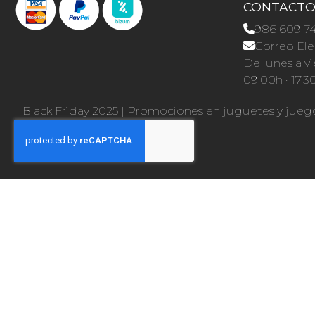
CONTACT
986 609 7
Correo Ele
De lunes a vi
09.00h · 17.3
Black Friday 2025
|
Promociones en juguetes y jueg