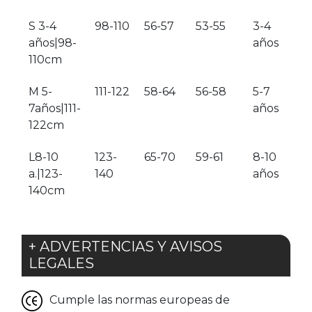
S 3-4
98-110
56-57
53-55
3-4
años|98-
años
110cm
M 5-
111-122
58-64
56-58
5-7
7años|111-
años
122cm
L8-10
123-
65-70
59-61
8-10
a.|123-
140
años
140cm
+ ADVERTENCIAS Y AVISOS
LEGALES
Cumple las normas europeas de