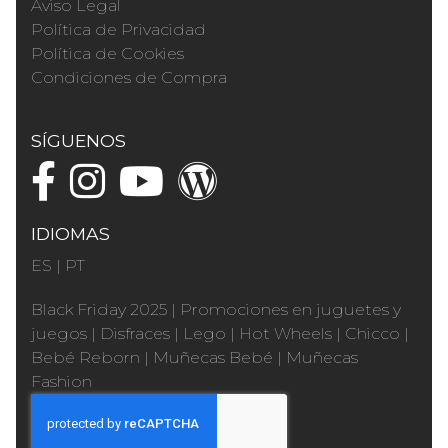
Aviso Legal
Política de Privacidad
Política de Cookies
Condiciones de Compra
SÍGUENOS
IDIOMAS
ES
|
PT
Black Friday 2025
|
Promociones en juguetes y
juegos
|
Disfraces
|
Lego
|
Hot Wheels
|
Chicco
|
Bebé Reborn
|
Muñecas Bebé
|
Muñecas
Fashion