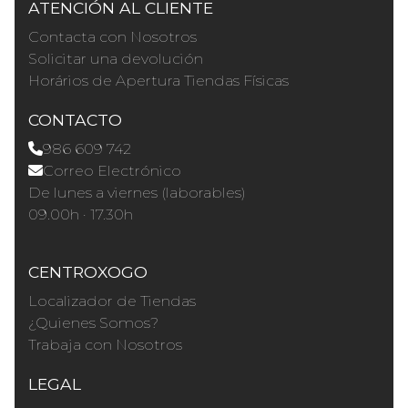
ATENCIÓN AL CLIENTE
Contacta con Nosotros
Solicitar una devolución
Horários de Apertura Tiendas Físicas
CONTACTO
986 609 742
Correo Electrónico
De lunes a viernes (laborables)
09.00h · 17.30h
CENTROXOGO
Localizador de Tiendas
¿Quienes Somos?
Trabaja con Nosotros
LEGAL