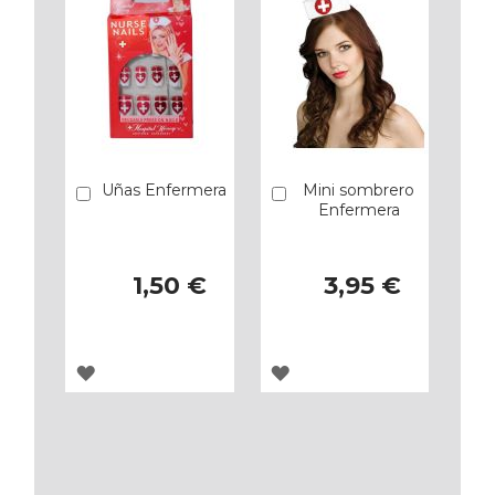
Uñas Enfermera
Mini sombrero
Añadir
Añadir
Enfermera
1,50 €
3,95 €
AGREGAR
AGREGAR
A
A
LOS
LOS
FAVORITOS
FAVORITOS