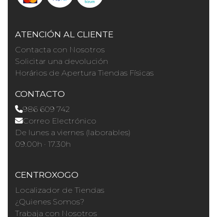
ATENCIÓN AL CLIENTE
Contacta con Nosotros
Solicitar una devolución
Horários de Apertura Tiendas Físicas
CONTACTO
986 609 742
Correo Electrónico
De lunes a viernes (laborables)
09.00h · 17.30h
CENTROXOGO
Localizador de Tiendas
¿Quienes Somos?
Trabaja con Nosotros