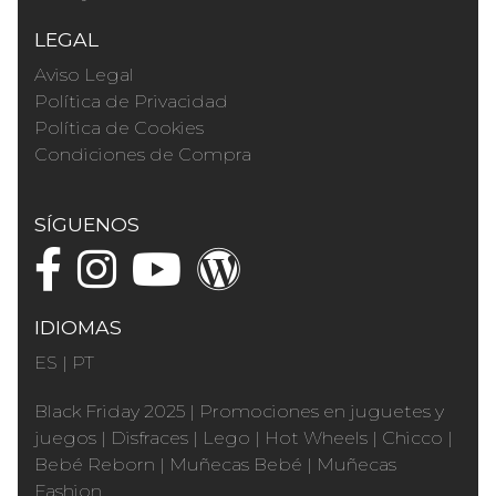
LEGAL
Aviso Legal
Política de Privacidad
Política de Cookies
Condiciones de Compra
SÍGUENOS
IDIOMAS
ES
|
PT
Black Friday 2025
|
Promociones en juguetes y
juegos
|
Disfraces
|
Lego
|
Hot Wheels
|
Chicco
|
Bebé Reborn
|
Muñecas Bebé
|
Muñecas
Fashion