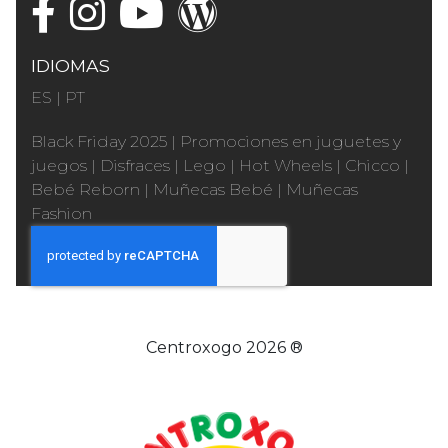
IDIOMAS
ES
|
PT
Black Friday 2025
|
Promociones en juguetes y
juegos
|
Disfraces
|
Lego
|
Hot Wheels
|
Chicco
|
Bebé Reborn
|
Muñecas Bebé
|
Muñecas
Fashion
Centroxogo 2026 ®