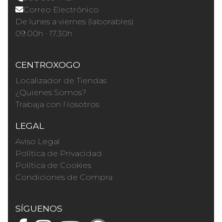
Correo Electrónico
De lunes a viernes (laborables)
09.00h · 17.30h
CENTROXOGO
Localizador de Tiendas
¿Quienes Somos?
Trabaja con Nosotros
LEGAL
Aviso Legal
Política de Privacidad
Política de Cookies
Condiciones de Compra
SÍGUENOS