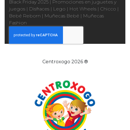
Black Friday 2025
|
Promociones en juguetes y
juegos
|
Disfraces
|
Lego
|
Hot Wheels
|
Chicco
|
Bebé Reborn
|
Muñecas Bebé
|
Muñecas
Fashion
Centroxogo 2026 ®