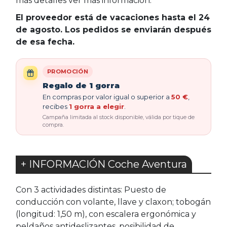
más detalles ver más información.
El proveedor está de vacaciones hasta el 24
de agosto. Los pedidos se enviarán después
de esa fecha.
PROMOCIÓN
Regalo de 1 gorra
En compras por valor igual o superior a
50 €
,
recibes
1 gorra a elegir
.
Campaña limitada al stock disponible, válida por tique de
compra.
+ INFORMACIÓN Coche Aventura
Con 3 actividades distintas: Puesto de
conducción con volante, llave y claxon; tobogán
(longitud: 1,50 m), con escalera ergonómica y
peldaños antideslizantes, posibilidad de