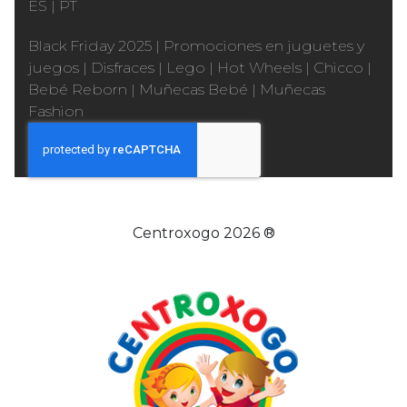
ES
|
PT
Black Friday 2025
|
Promociones en juguetes y
juegos
|
Disfraces
|
Lego
|
Hot Wheels
|
Chicco
|
Bebé Reborn
|
Muñecas Bebé
|
Muñecas
Fashion
Centroxogo 2026 ®