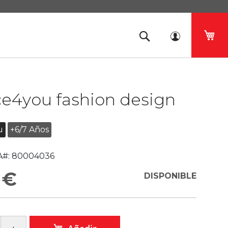
Mi 
ce4you fashion design
u
+6/7 Años
#:
80004036
 €
DISPONIBLE