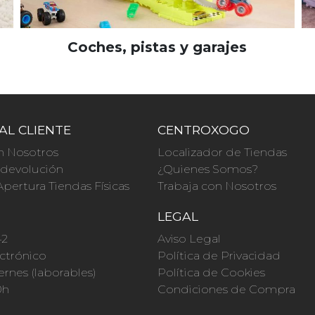
Coches, pistas y garajes
AL CLIENTE
CENTROXOGO
n Nosotros
Localizador de Tiendas
a devolución
¿Quienes Somos?
Apertura Tiendas Físicas
Trabaja con Nosotros
O
LEGAL
42
Aviso Legal
ctrónico
Política de Privacidad
ernes (laborables)
Política de Cookies
0h
Condiciones de Compra