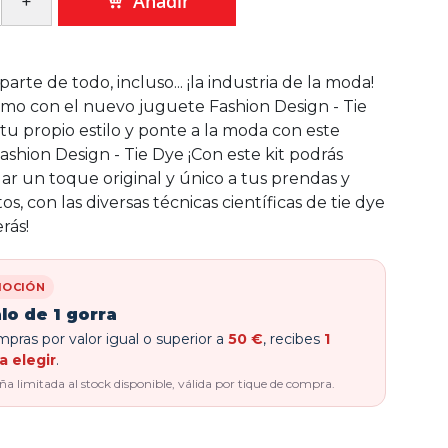
Añadir
 parte de todo, incluso... ¡la industria de la moda!
mo con el nuevo juguete Fashion Design - Tie
tu propio estilo y ponte a la moda con este
Fashion Design - Tie Dye ¡Con este kit podrás
ar un toque original y único a tus prendas y
, con las diversas técnicas científicas de tie dye
rás!
OCIÓN
lo de 1 gorra
pras por valor igual o superior a
50 €
, recibes
1
a elegir
.
 limitada al stock disponible, válida por tique de compra.