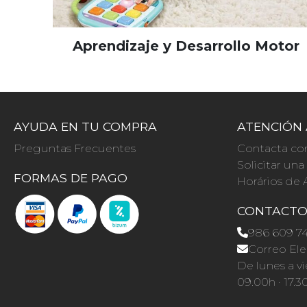
Aprendizaje y Desarrollo Motor
AYUDA EN TU COMPRA
ATENCIÓN 
Preguntas Frecuentes
Contacta co
Solicitar un
FORMAS DE PAGO
Horários de 
CONTACT
986 609 7
Correo Ele
De lunes a vi
09.00h · 17.3