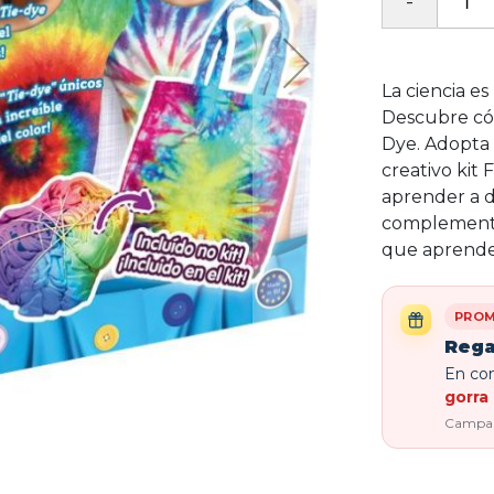
La ciencia es
Descubre có
Dye. Adopta 
creativo kit 
aprender a d
complementos
que aprende
PROM
Rega
En com
gorra 
Campaña