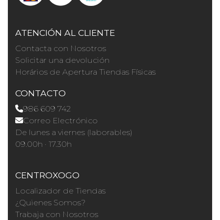
ATENCIÓN AL CLIENTE
Contacta con Nosotros
Solicitar una devolución
Horários de Apertura Tiendas Físicas
CONTACTO
986 609 742
Correo Electrónico
De lunes a viernes (laborables)
09.00h · 17.30h
CENTROXOGO
Localizador de Tiendas
¿Quienes Somos?
Trabaja con Nosotros