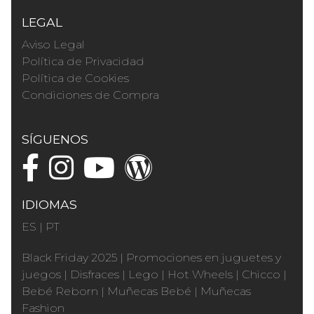
LEGAL
Aviso Legal
Política de Privacidad
Política de Cookies
Condiciones de Compra
SÍGUENOS
IDIOMAS
ES
|
PT
Black Friday 2025
|
Promociones en juguetes y
juegos
|
Disfraces
|
Lego
|
Hot Wheels
|
Chicco
|
Bebé Reborn
|
Muñecas Bebé
|
Muñecas
Fashion