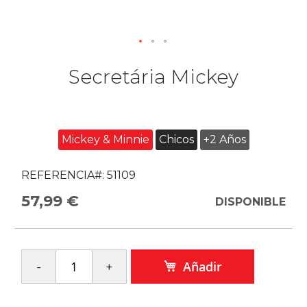
Secretária Mickey
Mickey & Minnie
Chicos
+2 Años
REFERENCIA#:
51109
57,99 €
DISPONIBLE
Añadir