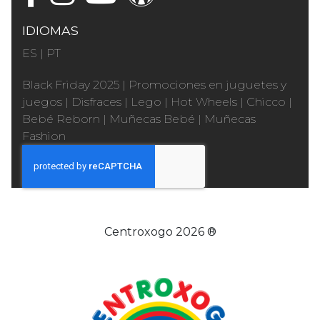
IDIOMAS
ES
|
PT
Black Friday 2025
|
Promociones en juguetes y
juegos
|
Disfraces
|
Lego
|
Hot Wheels
|
Chicco
|
Bebé Reborn
|
Muñecas Bebé
|
Muñecas
Fashion
Centroxogo 2026 ®