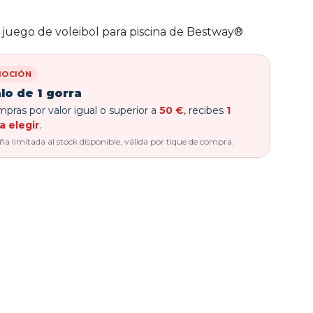
juego de voleibol para piscina de Bestway®
OCIÓN
lo de 1 gorra
pras por valor igual o superior a
50 €
, recibes
1
a elegir
.
 limitada al stock disponible, válida por tique de compra.