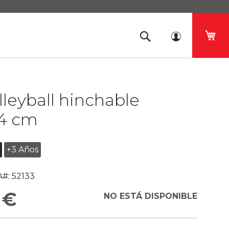
Mi 
lleyball hinchable
4 cm
+3 Años
#:
52133
 €
NO ESTÁ DISPONIBLE