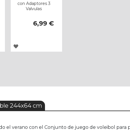
con Adaptores 3
Valvulas
6,99 €
AGREGAR
A
LOS
FAVORITOS
able 244x64 cm
do el verano con el Conjunto de juego de voleibol para 