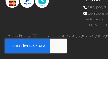
986 609 7
Correo Ele
De lunes a vi
09.00h · 17.3
Black Friday 2025
|
Promociones en juguetes y jueg