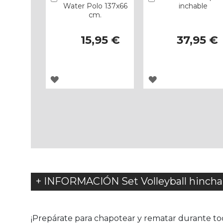
Water Polo 137x66
inchable
cm.
15,95 €
37,95 €
AGREGAR
AGREGAR
A
A
LOS
LOS
FAVORITOS
FAVORITOS
+ INFORMACIÓN Set Volleyball hinch
¡Prepárate para chapotear y rematar durante to