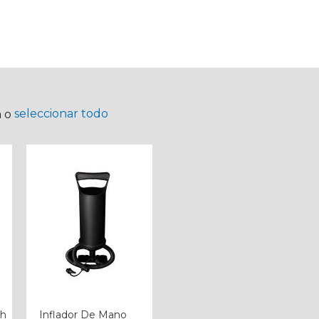
seleccionar todo
a o
sh
Inflador De Mano