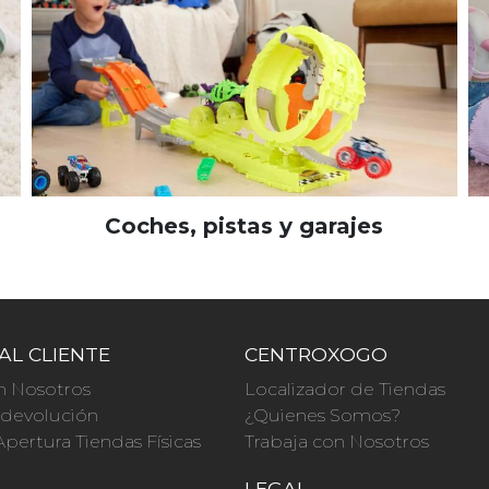
Coches, pistas y garajes
AL CLIENTE
CENTROXOGO
n Nosotros
Localizador de Tiendas
a devolución
¿Quienes Somos?
Apertura Tiendas Físicas
Trabaja con Nosotros
O
LEGAL