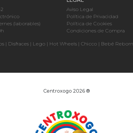
42
Aviso Legal
ctrónico
Política de Privacidad
ernes (laborables)
Política de Cookies
0h
Condiciones de Compra
os
|
Disfraces
|
Lego
|
Hot Wheels
|
Chicco
|
Bebé Rebor
Centroxogo 2026 ®