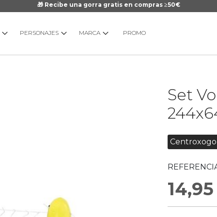
🎁 Recibe una gorra gratis en compras ≥50€
PERSONAJES
MARCA
PROMO
Saltar
Set Vo
al
comienzo
244x6
de
la
galería
Centroxogo
de
imágenes
REFERENCIA
14,95