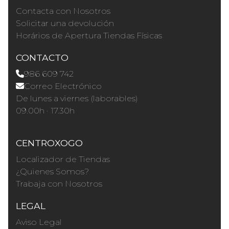
Contacta con Nosotros
Solicitar una devolución
Horários de Apertura Tiendas Físicas
CONTACTO
986 609 742
Correo Electrónico
De lunes a viernes (laborables)
09.00h · 17.30h
CENTROXOGO
Localizador de Tiendas
¿Quienes Somos?
Trabaja con Nosotros
LEGAL
Aviso Legal