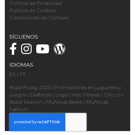
Política de Privacidad
Política de Cookies
Condiciones de Compra
SÍGUENOS
IDIOMAS
ES
|
PT
Black Friday 2025
|
Promociones en juguetes y
juegos
|
Disfraces
|
Lego
|
Hot Wheels
|
Chicco
|
Bebé Reborn
|
Muñecas Bebé
|
Muñecas
Fashion