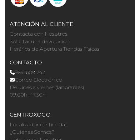
ATENCIÓN AL CLIENTE
Contacta con Nosotros
Solicitar una devolución
Horários de Apertura Tiendas Físicas
CONTACTO
986 609 742
Correo Electrónico
De lunes a viernes (laborables)
09.00h · 17.30h
CENTROXOGO
Localizador de Tiendas
¿Quienes Somos?
Trabaja con Nosotros