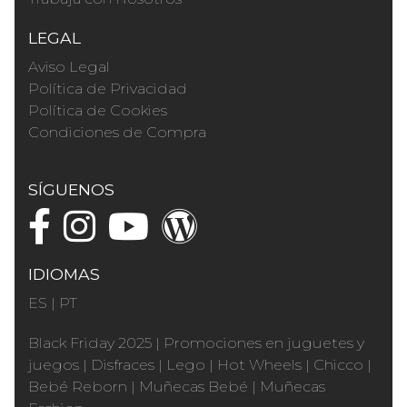
LEGAL
Aviso Legal
Política de Privacidad
Política de Cookies
Condiciones de Compra
SÍGUENOS
IDIOMAS
ES
|
PT
Black Friday 2025
|
Promociones en juguetes y
juegos
|
Disfraces
|
Lego
|
Hot Wheels
|
Chicco
|
Bebé Reborn
|
Muñecas Bebé
|
Muñecas