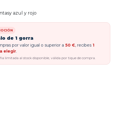
tasy azul y rojo
OCIÓN
lo de 1 gorra
pras por valor igual o superior a
50 €
, recibes
1
a elegir
.
 limitada al stock disponible, válida por tique de compra.