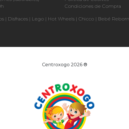
0h
Condiciones de Compra
os
|
Disfraces
|
Lego
|
Hot Wheels
|
Chicco
|
Bebé Rebor
Centroxogo 2026 ®