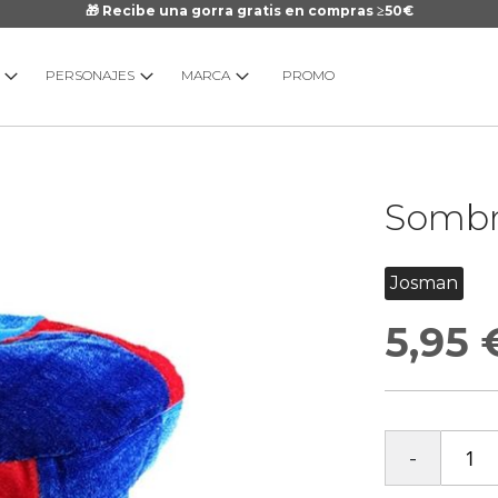
🎁 Recibe una gorra gratis en compras ≥50€
PERSONAJES
MARCA
PROMO
Saltar
Sombre
al
comienzo
de
Josman
la
galería
5,95 
de
imágenes