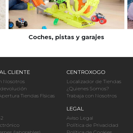
Coches, pistas y garajes
AL CLIENTE
CENTROXOGO
n Nosotros
Localizador de Tiendas
a devolución
¿Quienes Somos?
Apertura Tiendas Físicas
Trabaja con Nosotros
O
LEGAL
42
Aviso Legal
ctrónico
Política de Privacidad
ernes (laborables)
Política de Cookies