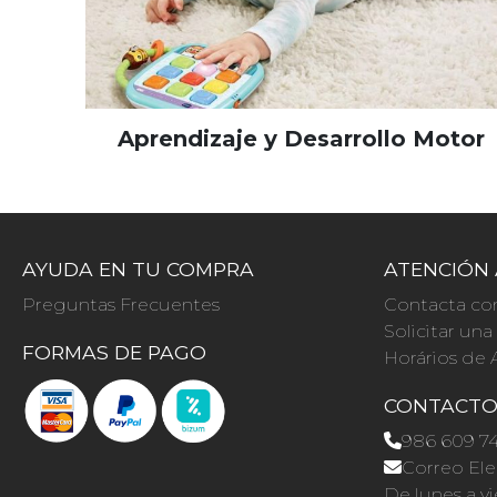
Aprendizaje y Desarrollo Motor
AYUDA EN TU COMPRA
ATENCIÓN 
Preguntas Frecuentes
Contacta co
Solicitar un
FORMAS DE PAGO
Horários de 
CONTACT
986 609 7
Correo Ele
De lunes a vi