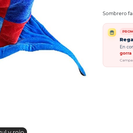
Sombrero fan
PROM
Rega
En com
gorra 
Campaña
l y rojo