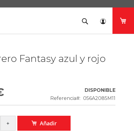
Mi 
ro Fantasy azul y rojo
€
DISPONIBLE
Referencia
056A2085M11
Añadir