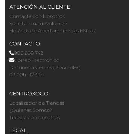
ATENCIÓN AL CLIENTE
Contacta con Nosotros
Solicitar una devolución
Horários de Apertura Tiendas Físicas
CONTACTO
986 609 742
Correo Electrónico
De lunes a viernes (laborables)
09.00h · 17.30h
CENTROXOGO
Localizador de Tiendas
¿Quienes Somos?
Trabaja con Nosotros
LEGAL