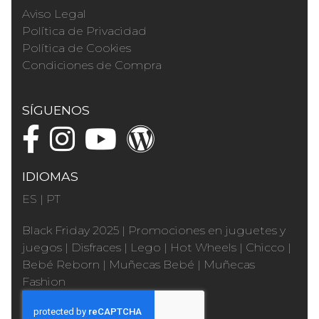
Aviso Legal
Política de Privacidad
Política de Cookies
Condiciones de Compra
SÍGUENOS
IDIOMAS
ES
|
PT
Black Friday 2025
|
Promociones en juguetes y
juegos
|
Disfraces
|
Lego
|
Hot Wheels
|
Chicco
|
Bebé Reborn
|
Muñecas Bebé
|
Muñecas
Fashion