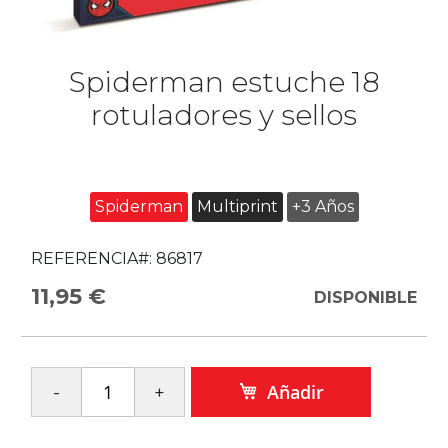
Spiderman estuche 18
rotuladores y sellos
Spiderman
Multiprint
+3 Años
REFERENCIA#:
86817
11,95 €
DISPONIBLE
Añadir