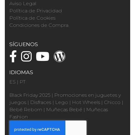
Aviso Legal
Política de Privacidad
Política de Cookies
Condiciones de Compra
SÍGUENOS
IDIOMAS
ES
|
PT
Black Friday 2025
|
Promociones en juguetes y
juegos
|
Disfraces
|
Lego
|
Hot Wheels
|
Chicco
|
Bebé Reborn
|
Muñecas Bebé
|
Muñecas
Fashion