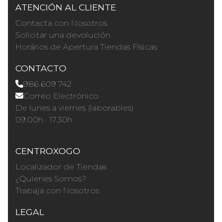
ATENCIÓN AL CLIENTE
Contacta con Nosotros
Solicitar una devolución
Horários de Apertura Tiendas Físicas
CONTACTO
986 609 742
Correo Electrónico
De lunes a viernes (laborables)
09.00h · 17.30h
CENTROXOGO
Localizador de Tiendas
¿Quienes Somos?
Trabaja con Nosotros
LEGAL