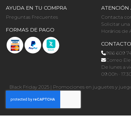
AYUDA EN TU COMPRA
ATENCIÓN 
Preguntas Frecuentes
Contacta co
Solicitar un
FORMAS DE PAGO
Horários de 
CONTACT
986 609 7
Correo Ele
De lunes a vi
09.00h · 17.3
Black Friday 2025
|
Promociones en juguetes y jueg