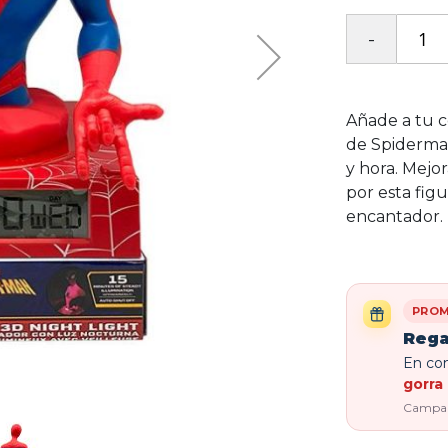
Añade a tu c
de Spiderman
y hora. Mejo
por esta fig
encantador.
PROM
Rega
En com
gorra 
Campaña