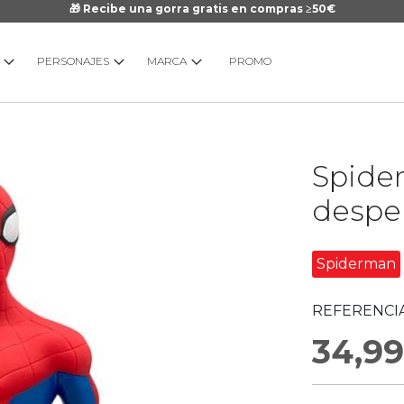
🎁 Recibe una gorra gratis en compras ≥50€
PERSONAJES
MARCA
PROMO
Saltar
Spide
al
comienzo
despe
de
la
galería
Spiderman
de
imágenes
REFERENCIA
34,99