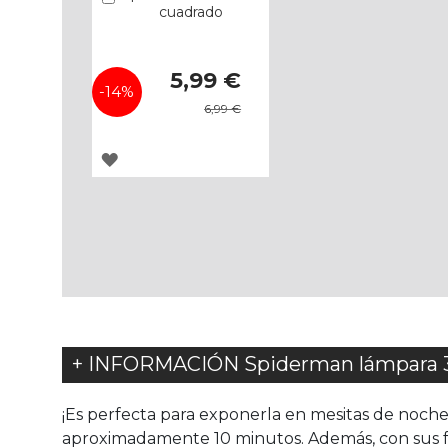
cuadrado
Precio
5,99 €
especial
-14%
6,99 €
AGREGAR
A
LOS
FAVORITOS
+ INFORMACIÓN Spiderman lámpara 3
¡Es perfecta para exponerla en mesitas de noch
aproximadamente 10 minutos. Además, con sus fun