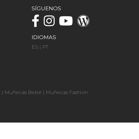
SÍGUENOS
IDIOMAS
ES
|
PT
n
|
Muñecas Bebé
|
Muñecas Fashion