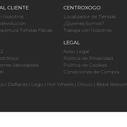
AL CLIENTE
CENTROXOGO
n Nosotros
Localizador de Tiendas
a devolución
¿Quienes Somos?
Apertura Tiendas Físicas
Trabaja con Nosotros
O
LEGAL
42
Aviso Legal
ctrónico
Política de Privacidad
ernes (laborables)
Política de Cookies
0h
Condiciones de Compra
os
|
Disfraces
|
Lego
|
Hot Wheels
|
Chicco
|
Bebé Rebor