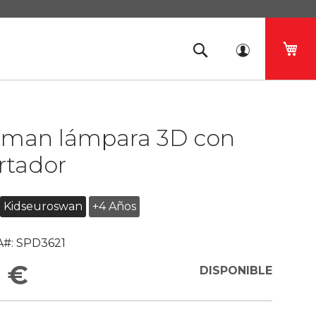
Mi 
rman lámpara 3D con
rtador
Kidseuroswan
+4 Años
#:
SPD3621
 €
DISPONIBLE