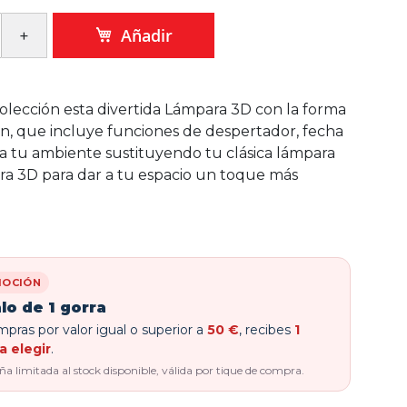
Añadir
olección esta divertida Lámpara 3D con la forma
, que incluye funciones de despertador, fecha
ra tu ambiente sustituyendo tu clásica lámpara
ura 3D para dar a tu espacio un toque más
OCIÓN
lo de 1 gorra
pras por valor igual o superior a
50 €
, recibes
1
a elegir
.
 limitada al stock disponible, válida por tique de compra.