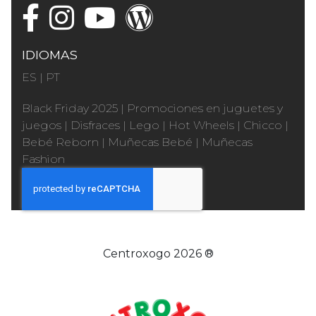
IDIOMAS
ES
|
PT
Black Friday 2025
|
Promociones en juguetes y
juegos
|
Disfraces
|
Lego
|
Hot Wheels
|
Chicco
|
Bebé Reborn
|
Muñecas Bebé
|
Muñecas
Fashion
Centroxogo 2026 ®