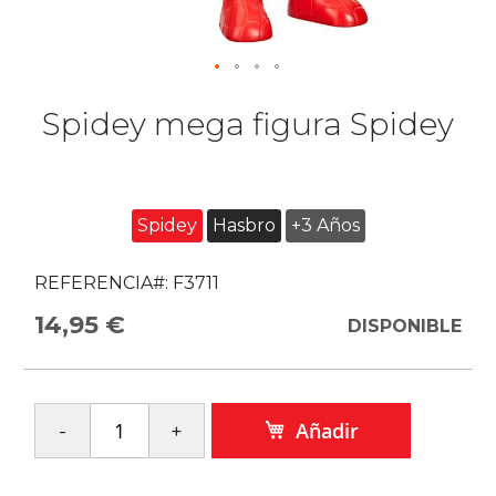
Spidey mega figura Spidey
Spidey
Hasbro
+3 Años
REFERENCIA#:
F3711
14,95 €
DISPONIBLE
Añadir