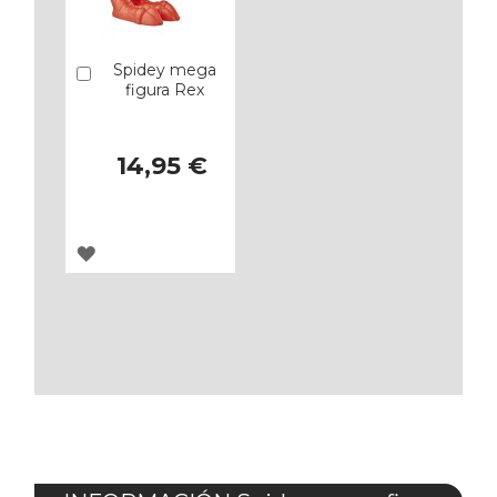
Spidey mega
Añadir
figura Rex
14,95 €
AGREGAR
A
LOS
FAVORITOS