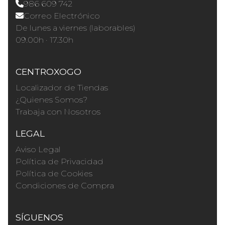
986 609 742
Correo Electrónico
De lunes a viernes (laborables)
09.00h · 17.30h
CENTROXOGO
Localizador de Tiendas
¿Quienes Somos?
Trabaja con Nosotros
LEGAL
Aviso Legal
Política de Privacidad
Política de Cookies
Condiciones de Compra
SÍGUENOS