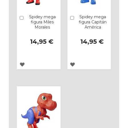
Spidey mega
Spidey mega
Añadir
Añadir
figura Miles
figura Capitán
Morales
América
14,95 €
14,95 €
AGREGAR
AGREGAR
A
A
LOS
LOS
FAVORITOS
FAVORITOS