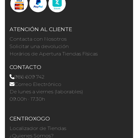
ATENCIÓN AL CLIENTE
Contacta con Nosotros
Solicitar una devolución
Horários de Apertura Tiendas Físicas
CONTACTO
986 609 742
Correo Electrónico
De lunes a viernes (laborables)
09.00h · 17.30h
CENTROXOGO
Localizador de Tiendas
¿Quienes Somos?