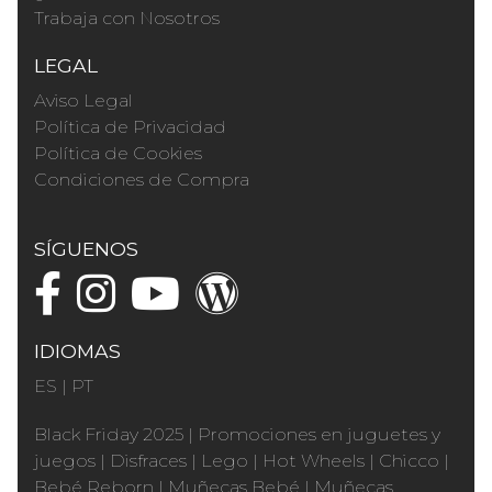
Trabaja con Nosotros
LEGAL
Aviso Legal
Política de Privacidad
Política de Cookies
Condiciones de Compra
SÍGUENOS
IDIOMAS
ES
|
PT
Black Friday 2025
|
Promociones en juguetes y
juegos
|
Disfraces
|
Lego
|
Hot Wheels
|
Chicco
|
Bebé Reborn
|
Muñecas Bebé
|
Muñecas