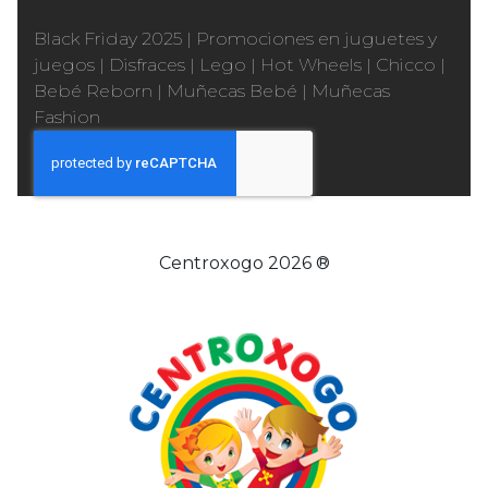
Black Friday 2025
|
Promociones en juguetes y
juegos
|
Disfraces
|
Lego
|
Hot Wheels
|
Chicco
|
Bebé Reborn
|
Muñecas Bebé
|
Muñecas
Fashion
Centroxogo 2026 ®