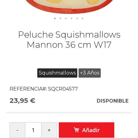
Peluche Squishmallows
Mannon 36 cm W17
Squishmallows
+3 Años
REFERENCIA#:
SQCR04577
23,95 €
DISPONIBLE
Añadir