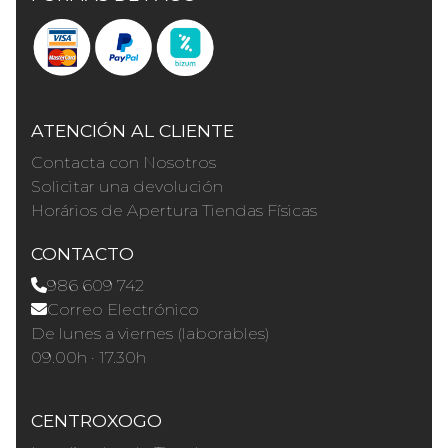
ATENCIÓN AL CLIENTE
Contacta con Nosotros
Solicitar una devolución
Horários de Apertura Tiendas Físicas
CONTACTO
986 609 742
Correo Electrónico
De lunes a viernes (laborables)
09.00h · 17.30h
CENTROXOGO