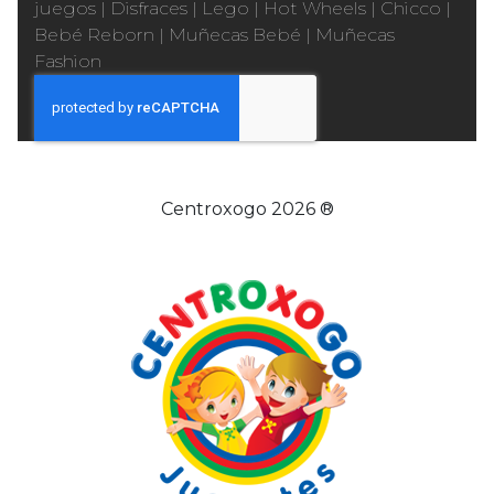
juegos
|
Disfraces
|
Lego
|
Hot Wheels
|
Chicco
|
Bebé Reborn
|
Muñecas Bebé
|
Muñecas
Fashion
Centroxogo 2026 ®