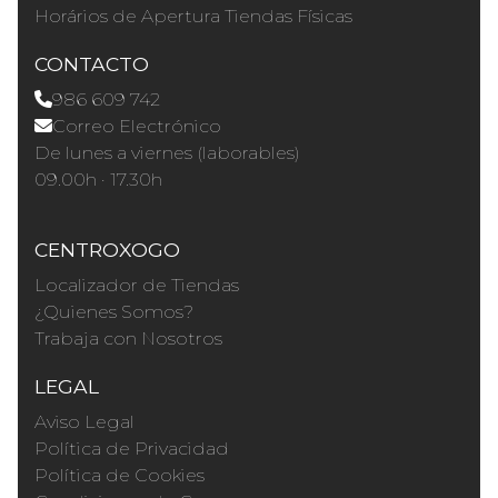
Horários de Apertura Tiendas Físicas
CONTACTO
986 609 742
Correo Electrónico
De lunes a viernes (laborables)
09.00h · 17.30h
CENTROXOGO
Localizador de Tiendas
¿Quienes Somos?
Trabaja con Nosotros
LEGAL
Aviso Legal
Política de Privacidad
Política de Cookies