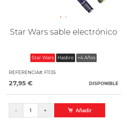
Star Wars sable electrónico
Star Wars
Hasbro
+4 Años
REFERENCIA#:
F1135
27,95 €
DISPONIBLE
Añadir