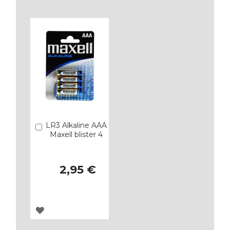
LR3 Alkaline AAA
Añadir
Maxell blister 4
2,95 €
AGREGAR
A