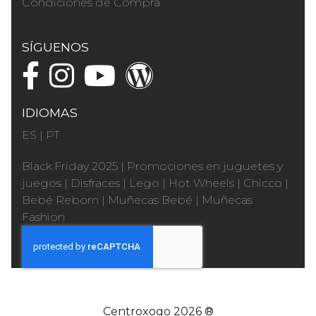
Condiciones de Compra
SÍGUENOS
IDIOMAS
ES
|
PT
Black Friday 2025
|
Promociones en juguetes y
juegos
|
Disfraces
|
Lego
|
Hot Wheels
|
Chicco
|
Bebé Reborn
|
Muñecas Bebé
|
Muñecas
Fashion
Centroxogo 2026 ®