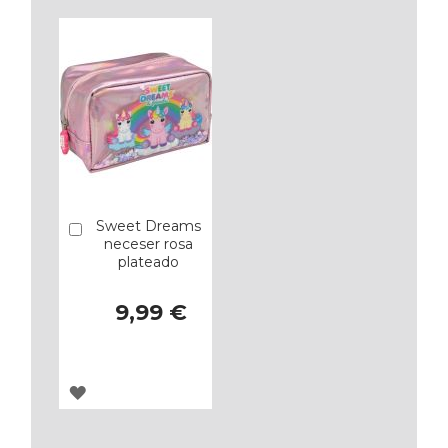
LOS
LOS
FAVORITOS
FAVORITOS
Sweet Dreams
Añadir
neceser rosa
plateado
9,99 €
AGREGAR
A