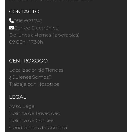
CONTACTO
986 609 742
Correo Electrónico
De lunes a viernes (laborables)
09.00h · 17.30h
CENTROXOGO
Localizador de Tiendas
¿Quienes Somos?
Trabaja con Nosotros
LEGAL
Aviso Legal
Política de Privacidad
Política de Cookies
Condiciones de Compra