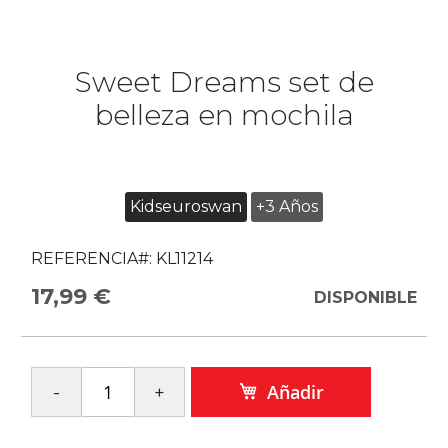
Sweet Dreams set de
belleza en mochila
Kidseuroswan
+3 Años
REFERENCIA#:
KL11214
17,99 €
DISPONIBLE
Añadir