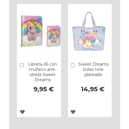
Libreta A5 con
Sweet Dreams
Añadir
Añadir
muñeco anti-
bolso tote
stress Sweet
plateado
Dreams
9,95 €
14,95 €
AGREGAR
AGREGAR
A
A