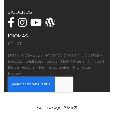
SÍGUENOS
IDIOMAS
ES
|
PT
Black Friday 2025
|
Promociones en juguetes y
juegos
|
Disfraces
|
Lego
|
Hot Wheels
|
Chicco
|
Bebé Reborn
|
Muñecas Bebé
|
Muñecas
Fashion
Centroxogo 2026 ®