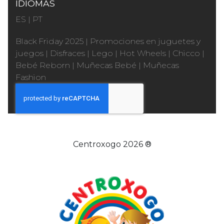
IDIOMAS
ES
|
PT
Black Friday 2025
|
Promociones en juguetes y
juegos
|
Disfraces
|
Lego
|
Hot Wheels
|
Chicco
|
Bebé Reborn
|
Muñecas Bebé
|
Muñecas
Fashion
Centroxogo 2026 ®