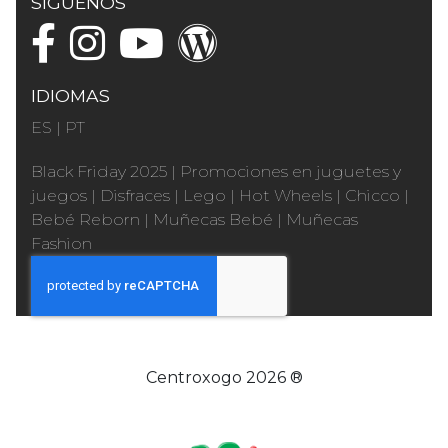
SÍGUENOS
IDIOMAS
ES
|
PT
Black Friday 2025
|
Promociones en juguetes y
juegos
|
Disfraces
|
Lego
|
Hot Wheels
|
Chicco
|
Bebé Reborn
|
Muñecas Bebé
|
Muñecas
Fashion
Centroxogo 2026 ®