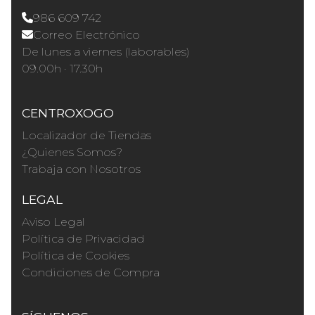
986 609 742
Correo Electrónico
De lunes a viernes (laborables)
09.00h · 17.30h
CENTROXOGO
Localizador de Tiendas
¿Quienes Somos?
Trabaja con Nosotros
LEGAL
Aviso Legal
Política de Privacidad
Política de Cookies
Condiciones de Compra