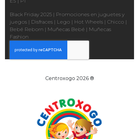
ES
|
PT
Black Friday 2025
|
Promociones en juguetes y
juegos
|
Disfraces
|
Lego
|
Hot Wheels
|
Chicco
|
Bebé Reborn
|
Muñecas Bebé
|
Muñecas
Fashion
Centroxogo 2026 ®