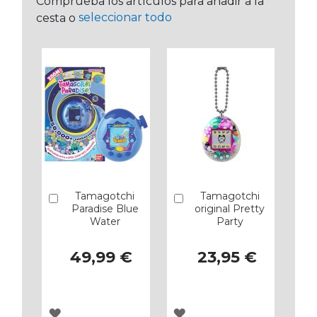
Comprueba los artículos para añadir a la
seleccionar todo
cesta o
Tamagotchi
Tamagotchi
Añadir
Añadir
Paradise Blue
original Pretty
Water
Party
49,99 €
23,95 €
AGREGAR
AGREGAR