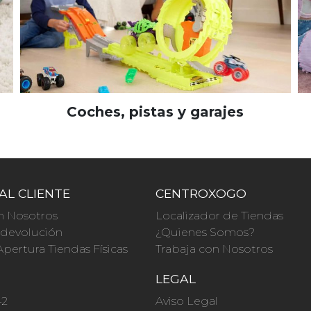
Coches, pistas y garajes
AL CLIENTE
CENTROXOGO
n Nosotros
Localizador de Tiendas
a devolución
¿Quienes Somos?
Apertura Tiendas Físicas
Trabaja con Nosotros
O
LEGAL
42
Aviso Legal