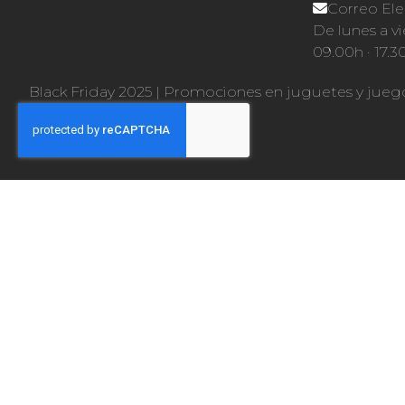
Correo Ele
De lunes a vi
09.00h · 17.3
Black Friday 2025
|
Promociones en juguetes y jueg