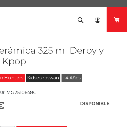
Mi 
erámica 325 ml Derpy y
e Kpop
n Hunters
Kidseuroswan
+4 Años
#:
MG2510648C
€
DISPONIBLE