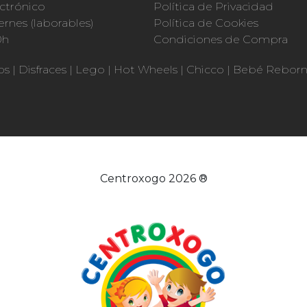
ctrónico
Política de Privacidad
ernes (laborables)
Política de Cookies
0h
Condiciones de Compra
os
|
Disfraces
|
Lego
|
Hot Wheels
|
Chicco
|
Bebé Rebor
Centroxogo 2026 ®