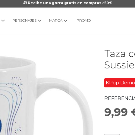
🎁 Recibe una gorra gratis en compras ≥50€
PERSONAJES
MARCA
PROMO
Saltar
Taza c
al
comienzo
Sussi
de
la
galería
KPop Demo
de
imágenes
REFERENCIA
9,99 