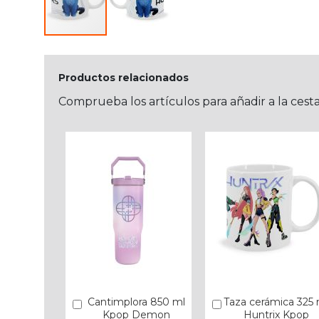
Productos relacionados
Comprueba los artículos para añadir a la cest
Cantimplora 850 ml
Taza cerámica 325 
Añadir
Añadir
Kpop Demon
Huntrix Kpop