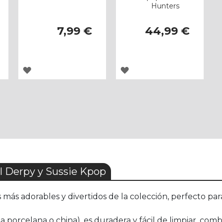
Hunters
7,99 €
44,99 €
AGREGAR
AGREGAR
A
A
LOS
LOS
FAVORITOS
FAVORITOS
 Derpy y Sussie Kpop
 más adorables y divertidos de la colección, perfecto pa
 porcelana o china), es duradera y fácil de limpiar, comb