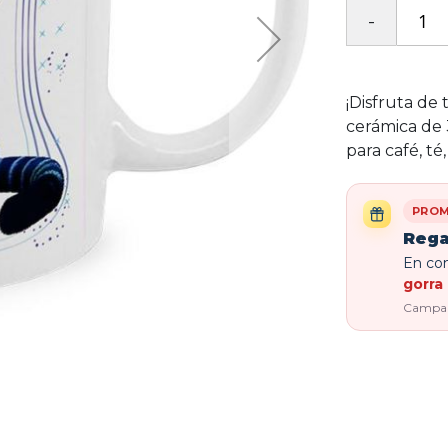
¡Disfruta de 
cerámica de 
para café, té
PROM
Rega
En com
gorra 
Campaña