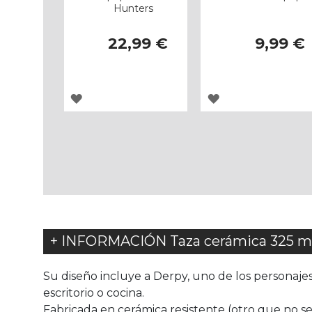
Hunters
22,99 €
9,99 €
AGREGAR
AGREGAR
A
A
LOS
LOS
FAVORITOS
FAVORITOS
+ INFORMACIÓN Taza cerámica 325 ml
Su diseño incluye a Derpy, uno de los personajes
escritorio o cocina.
Fabricada en cerámica resistente (otro que no sea