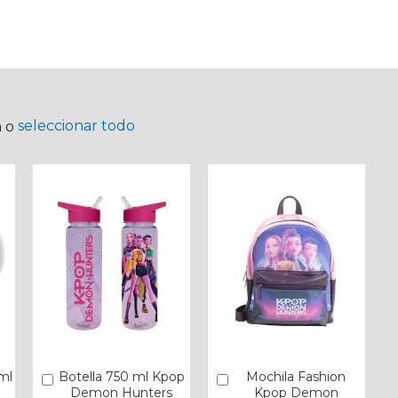
seleccionar todo
a o
ml
Botella 750 ml Kpop
Mochila Fashion
Añadir
Añadir
Demon Hunters
Kpop Demon