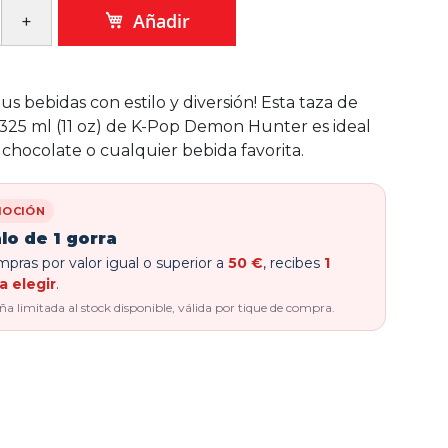
Añadir
tus bebidas con estilo y diversión! Esta taza de
325 ml (11 oz) de K-Pop Demon Hunter es ideal
, chocolate o cualquier bebida favorita.
OCIÓN
lo de 1 gorra
pras por valor igual o superior a
50 €
, recibes
1
a elegir
.
 limitada al stock disponible, válida por tique de compra.