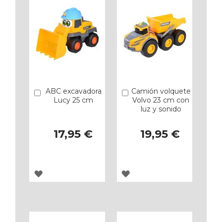
FAVORITOS
FAVORITOS
ABC excavadora
Camión volquete
Añadir
Añadir
Lucy 25 cm
Volvo 23 cm con
luz y sonido
17,95 €
19,95 €
AGREGAR
AGREGAR
A
A
LOS
LOS