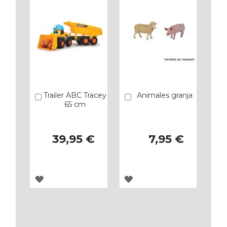
FAVORITOS
FAVORITOS
Trailer ABC Tracey
Animales granja
Añadir
Añadir
65 cm
39,95 €
7,95 €
AGREGAR
AGREGAR
A
A
LOS
LOS