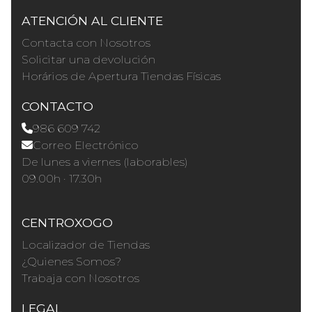
ATENCIÓN AL CLIENTE
Contacta con Nosotros
Solicitar una devolución
Horários de Apertura Tiendas Físicas
CONTACTO
986 609 742
Correo Electrónico
De lunes a viernes (laborables)
09.00h · 17.30h
CENTROXOGO
Localizador de Tiendas
¿Quienes Somos?
Trabaja con Nosotros
LEGAL