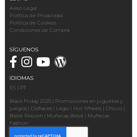
Aviso Legal
Política de Privacidad
Política de Cookies
Condiciones de Compra
SÍGUENOS
IDIOMAS
ES
|
PT
Black Friday 2025
|
Promociones en juguetes y
juegos
|
Disfraces
|
Lego
|
Hot Wheels
|
Chicco
|
Bebé Reborn
|
Muñecas Bebé
|
Muñecas
Fashion