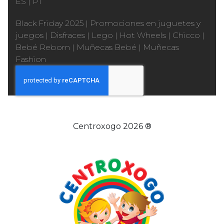
ES
|
PT
Black Friday 2025
|
Promociones en juguetes y
juegos
|
Disfraces
|
Lego
|
Hot Wheels
|
Chicco
|
Bebé Reborn
|
Muñecas Bebé
|
Muñecas
Fashion
Centroxogo 2026 ®