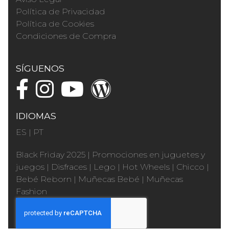
Política de Privacidad
Política de Cookies
Condiciones de Compra
SÍGUENOS
IDIOMAS
ES
|
PT
Black Friday 2025
|
Promociones en juguetes y
juegos
|
Disfraces
|
Lego
|
Hot Wheels
|
Chicco
|
Bebé Reborn
|
Muñecas Bebé
|
Muñecas
Fashion