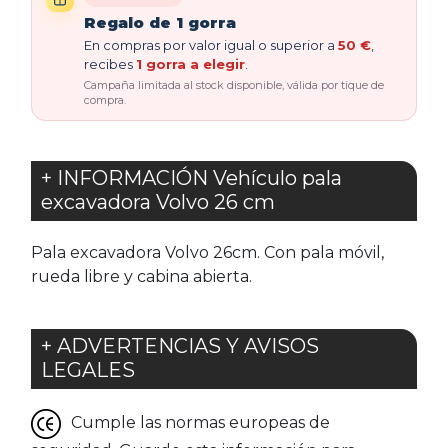
Regalo de 1 gorra
En compras por valor igual o superior a
50 €
,
recibes
1 gorra a elegir
.
Campaña limitada al stock disponible, válida por tique de
compra.
+ INFORMACIÓN Vehículo pala
excavadora Volvo 26 cm
Pala excavadora Volvo 26cm. Con pala móvil,
rueda libre y cabina abierta.
+ ADVERTENCIAS Y AVISOS
LEGALES
Cumple las normas europeas de