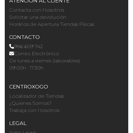
ATENCIÓN AL CLIENTE
Contacta con Nosotros
Solicitar una devolución
Horários de Apertura Tiendas Físicas
CONTACTO
986 609 742
Correo Electrónico
De lunes a viernes (laborables)
09.00h · 17.30h
CENTROXOGO
Localizador de Tiendas
¿Quienes Somos?
Trabaja con Nosotros
LEGAL
Aviso Legal