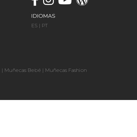
IDIOMAS
ES
|
PT
n
|
Muñecas Bebé
|
Muñecas Fashion