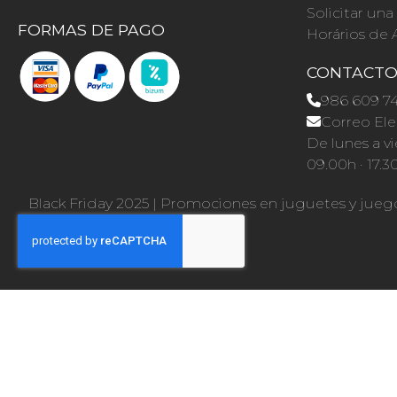
Solicitar un
FORMAS DE PAGO
Horários de 
CONTACT
986 609 7
Correo Ele
De lunes a vi
09.00h · 17.3
Black Friday 2025
|
Promociones en juguetes y jueg