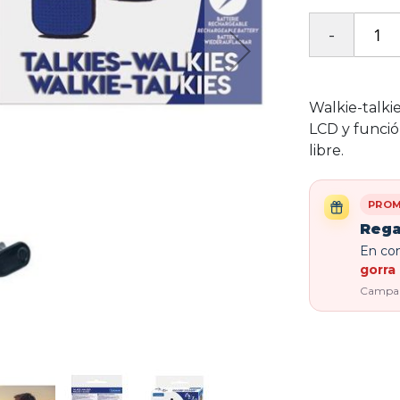
Walkie-talkie
LCD y funció
libre.
PROM
Rega
En com
gorra 
Campaña