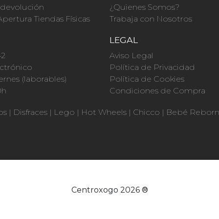
a devolución
¿Quienes Somos?
Apertura Tiendas Físicas
Trabaja con Nosotros
O
LEGAL
42
Aviso Legal
ctrónico
Política de Privacidad
ernes (laborables)
Política de Cookies
0h
Condiciones de Compra
os
|
Disfraces
|
Lego
|
Hot Wheels
|
Chicco
|
Bebé Rebor
Centroxogo 2026 ®