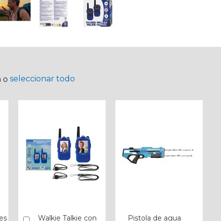
seleccionar todo
a o
es
Walkie Talkie con
Pistola de agua
Añadir