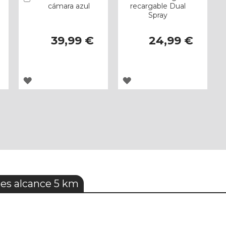
cámara azul
recargable Dual
Spray
39,99 €
24,99 €
AGREGAR
AGREGAR
A
A
LOS
LOS
FAVORITOS
FAVORITOS
es alcance 5 km