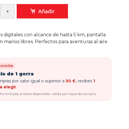
Añadir
s digitales con alcance de hasta 5 km, pantalla
n manos libres. Perfectos para aventuras al aire
OCIÓN
lo de 1 gorra
pras por valor igual o superior a
50 €
, recibes
1
a elegir
.
 limitada al stock disponible, válida por tique de compra.