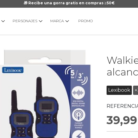
🎁 Recibe una gorra gratis en compras ≥50€
PERSONAJES
MARCA
PROMO
Saltar
Walkie
al
comienzo
alcan
de
la
galería
Lexibook
+
de
imágenes
REFERENCIA
39,99