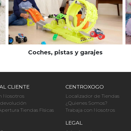
Coches, pistas y garajes
AL CLIENTE
CENTROXOGO
n Nosotros
Localizador de Tiendas
a devolución
¿Quienes Somos?
Apertura Tiendas Físicas
Trabaja con Nosotros
O
LEGAL