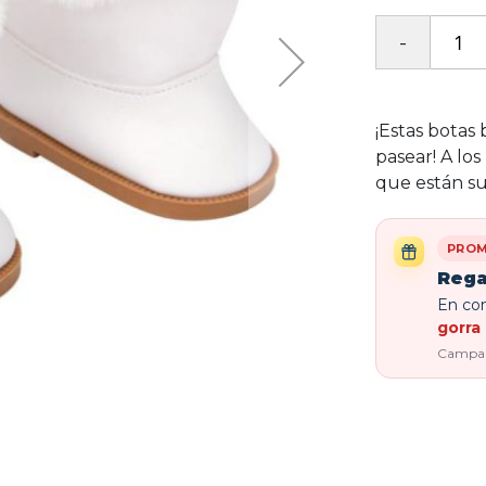
¡Estas botas 
pasear! A los
que están su
PROM
Rega
En com
gorra 
Campaña