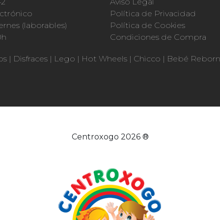
42
Aviso Legal
ctrónico
Política de Privacidad
ernes (laborables)
Política de Cookies
0h
Condiciones de Compra
os
|
Disfraces
|
Lego
|
Hot Wheels
|
Chicco
|
Bebé Rebor
Centroxogo 2026 ®