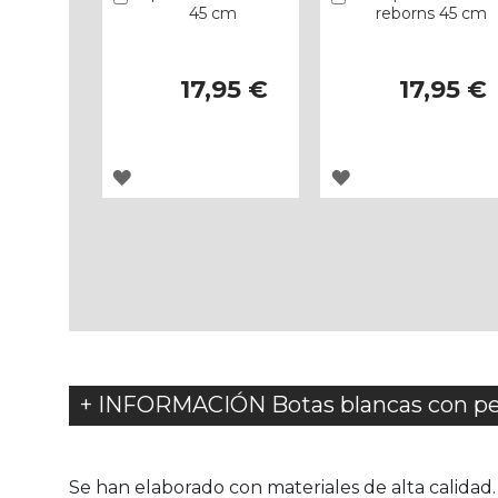
45 cm
reborns 45 cm
17,95 €
17,95 €
AGREGAR
AGREGAR
A
A
LOS
LOS
FAVORITOS
FAVORITOS
+ INFORMACIÓN Botas blancas con pe
Se han elaborado con materiales de alta calidad.