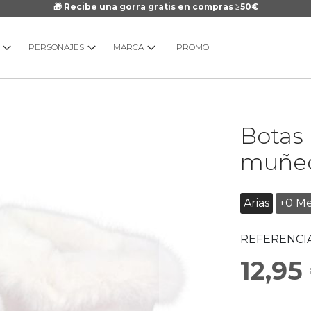
🎁 Recibe una gorra gratis en compras ≥50€
PERSONAJES
MARCA
PROMO
Saltar
Botas 
al
comienzo
muñec
de
la
galería
Arias
+0 Me
de
imágenes
REFERENCIA
12,95