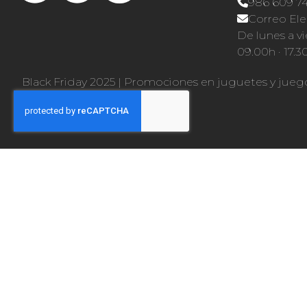
986 609 7
Correo Ele
De lunes a vi
09.00h · 17.3
Black Friday 2025
|
Promociones en juguetes y jueg