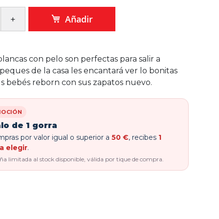
Añadir
blancas con pelo son perfectas para salir a
 peques de la casa les encantará ver lo bonitas
s bebés reborn con sus zapatos nuevo.
OCIÓN
lo de 1 gorra
pras por valor igual o superior a
50 €
, recibes
1
a elegir
.
 limitada al stock disponible, válida por tique de compra.