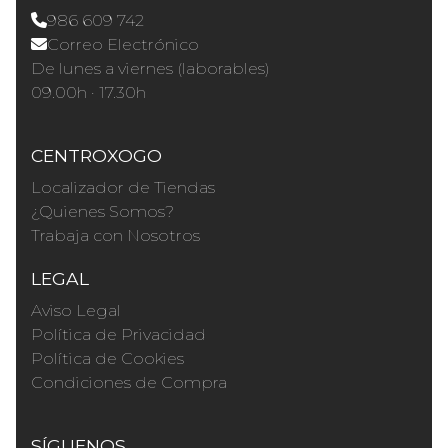
986 609 742
Correo Electrónico
De lunes a viernes (laborables)
09.00h · 17.30h
CENTROXOGO
Localizador de Tiendas
¿Quienes Somos?
Trabaja con Nosotros
LEGAL
Aviso Legal
Política de Privacidad
Política de Cookies
Condiciones de Compra
SÍGUENOS