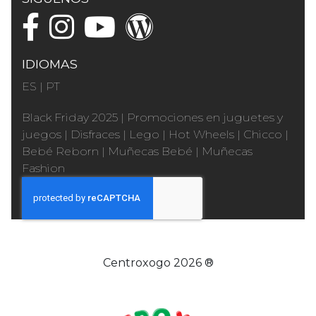
IDIOMAS
ES
|
PT
Black Friday 2025
|
Promociones en juguetes y
juegos
|
Disfraces
|
Lego
|
Hot Wheels
|
Chicco
|
Bebé Reborn
|
Muñecas Bebé
|
Muñecas
Fashion
Centroxogo 2026 ®