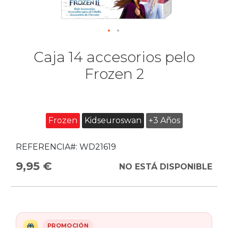
Caja 14 accesorios pelo
Frozen 2
Frozen
Kidseuroswan
+3 Años
REFERENCIA#:
WD21619
9,95 €
NO ESTÁ DISPONIBLE
PROMOCIÓN