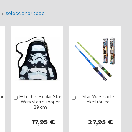
seleccionar todo
a o
ar
Estuche escolar Star
Star Wars sable
Añadir
Añadir
Wars stormtrooper
electrónico
29 cm
17,95 €
27,95 €