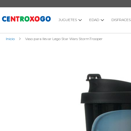
Ir
al
contenido
JUGUETES
EDAD
DISFRACES
Inicio
Vaso para llevar Lego Star Wars StormTrooper
Saltar
al
final
de
la
galería
de
imágenes