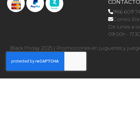
CONTACT
986 609 7
Correo Ele
De lunes a vi
09.00h · 17.3
Black Friday 2025
|
Promociones en juguetes y jueg