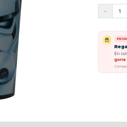
PROM
Rega
En com
gorra 
Campaña