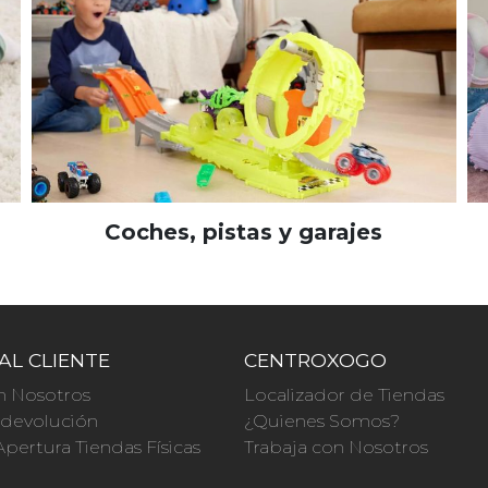
Coches, pistas y garajes
AL CLIENTE
CENTROXOGO
n Nosotros
Localizador de Tiendas
a devolución
¿Quienes Somos?
Apertura Tiendas Físicas
Trabaja con Nosotros