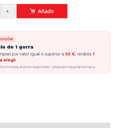
Añadir
OCIÓN
lo de 1 gorra
pras por valor igual o superior a
50 €
, recibes
1
a elegir
.
 limitada al stock disponible, válida por tique de compra.