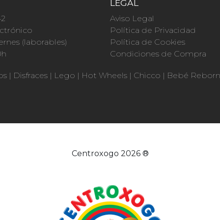
O
LEGAL
42
Aviso Legal
ctrónico
Política de Privacidad
ernes (laborables)
Política de Cookies
0h
Condiciones de Compra
os
|
Disfraces
|
Lego
|
Hot Wheels
|
Chicco
|
Bebé Rebor
Centroxogo 2026 ®