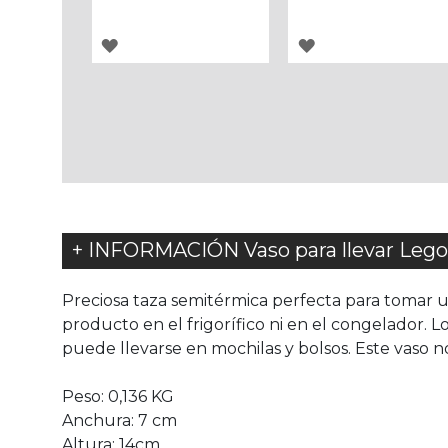
AGREGAR
AGREGAR
A
A
LOS
LOS
FAVORITOS
FAVORITOS
+ INFORMACIÓN Vaso para llevar Lego
Preciosa taza semitérmica perfecta para tomar un
producto en el frigorífico ni en el congelador. Lo
puede llevarse en mochilas y bolsos. Este vaso 
Peso: 0,136 KG
Anchura: 7 cm
Altura: 14cm