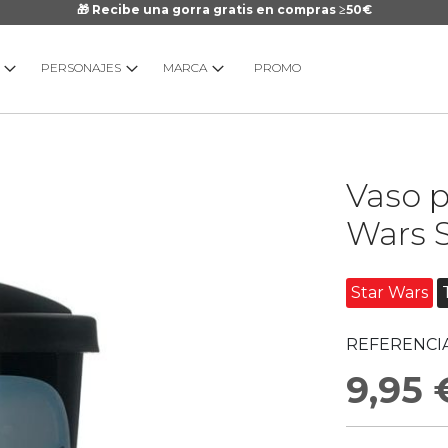
🎁 Recibe una gorra gratis en compras ≥50€
PERSONAJES
MARCA
PROMO
Saltar
Vaso p
al
comienzo
Wars 
de
la
galería
Star Wars
de
imágenes
REFERENCIA
9,95 