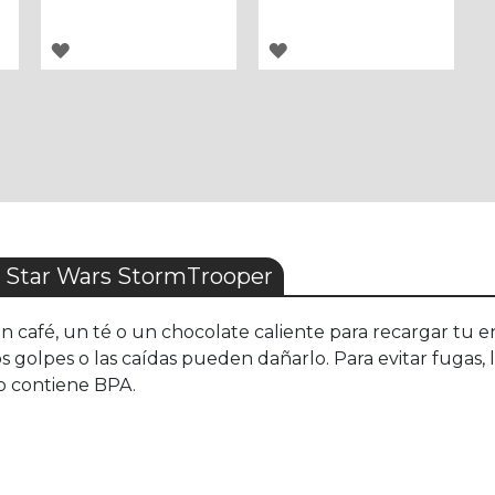
AGREGAR
AGREGAR
A
A
LOS
LOS
FAVORITOS
FAVORITOS
 Star Wars StormTrooper
 café, un té o un chocolate caliente para recargar tu e
s golpes o las caídas pueden dañarlo. Para evitar fugas, l
no contiene BPA.