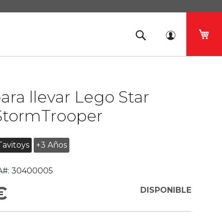
Mi 
ara llevar Lego Star
StormTrooper
Tavitoys
+3 Años
#:
30400005
€
DISPONIBLE