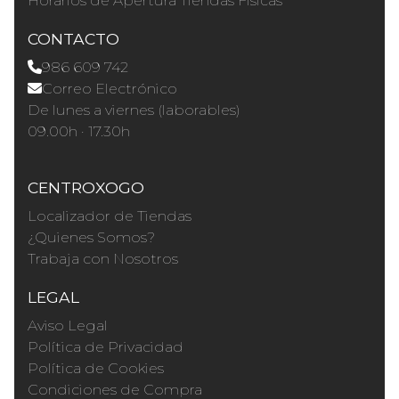
Horários de Apertura Tiendas Físicas
CONTACTO
986 609 742
Correo Electrónico
De lunes a viernes (laborables)
09.00h · 17.30h
CENTROXOGO
Localizador de Tiendas
¿Quienes Somos?
Trabaja con Nosotros
LEGAL
Aviso Legal
Política de Privacidad
Política de Cookies
Condiciones de Compra