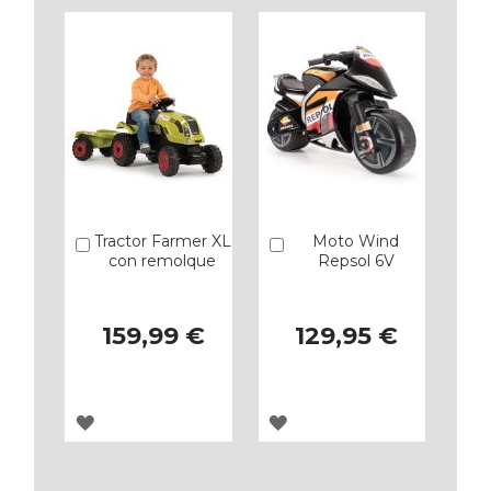
Tractor Farmer XL
Moto Wind
Añadir
Añadir
con remolque
Repsol 6V
159,99 €
129,95 €
AGREGAR
AGREGAR
A
A