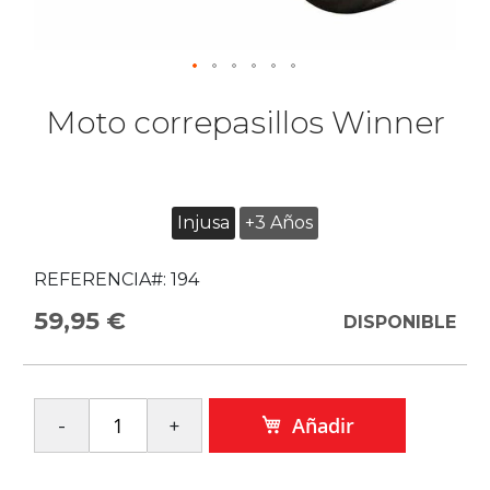
Moto correpasillos Winner
Injusa
+3 Años
REFERENCIA#:
194
59,95 €
DISPONIBLE
Añadir