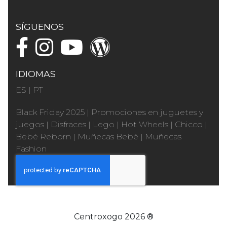
SÍGUENOS
IDIOMAS
ES
|
PT
Black Friday 2025
|
Promociones en juguetes y
juegos
|
Disfraces
|
Lego
|
Hot Wheels
|
Chicco
|
Bebé Reborn
|
Muñecas Bebé
|
Muñecas
Fashion
Centroxogo 2026 ®