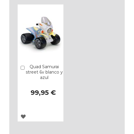
LOS
LOS
FAVORITOS
FAVORITOS
Quad Samurai
Añadir
street 6v blanco y
azul
99,95 €
AGREGAR
A