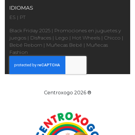
IDIOMAS
ES
|
PT
Black Friday 2025
|
Promociones en juguetes y
juegos
|
Disfraces
|
Lego
|
Hot Wheels
|
Chicco
|
Bebé Reborn
|
Muñecas Bebé
|
Muñecas
Fashion
Centroxogo 2026 ®