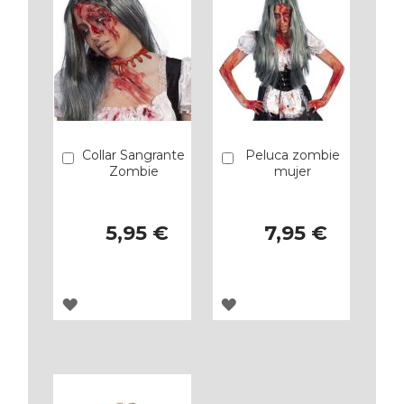
Collar Sangrante
Peluca zombie
Añadir
Añadir
Zombie
mujer
5,95 €
7,95 €
AGREGAR
AGREGAR
A
A
LOS
LOS
FAVORITOS
FAVORITOS