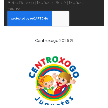
Bebé Reborn
|
Muñecas Bebé
|
Muñecas
Fashion
Centroxogo 2026 ®