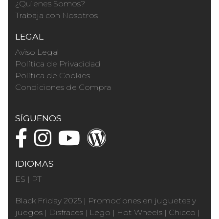
¿Quienes Somos?
Trabaja con Nosotros
LEGAL
Aviso Legal
Política de Privacidad
Política de Cookies
Condiciones de Compra
SÍGUENOS
IDIOMAS
ES
|
PT
Black Friday 2025
|
Promociones en juguetes y
juegos
|
Disfraces
|
Lego
|
Hot Wheels
|
Chicco
|