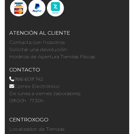
ATENCIÓN AL CLIENTE
Contacta con Nosotros
Solicitar una devolución
Horários de Apertura Tiendas Físicas
CONTACTO
986 609 742
Correo Electrónico
De lunes a viernes (laborables)
09.00h · 17.30h
CENTROXOGO
Localizador de Tiendas