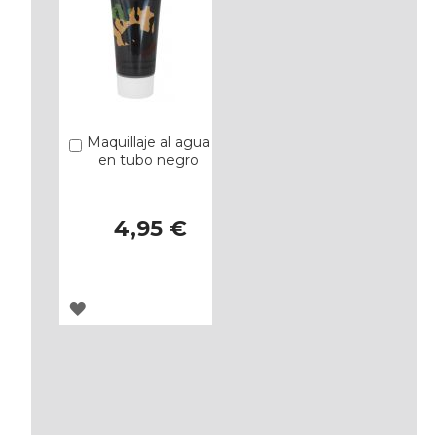
Maquillaje al agua
Añadir
en tubo negro
4,95 €
AGREGAR
A
LOS
FAVORITOS