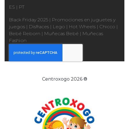
ES
|
PT
Black Friday 2025
|
Promociones en juguetes y
juegos
|
Disfraces
|
Lego
|
Hot Wheels
|
Chicco
|
Bebé Reborn
|
Muñecas Bebé
|
Muñecas
Fashion
Centroxogo 2026 ®