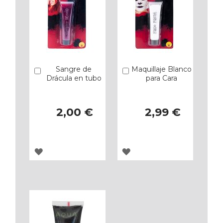
Sangre de
Maquillaje Blanco
Añadir
Añadir
Drácula en tubo
para Cara
2,00 €
2,99 €
AGREGAR
AGREGAR
A
A
LOS
LOS
FAVORITOS
FAVORITOS