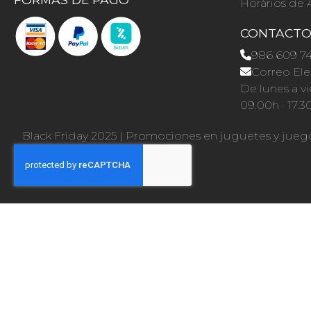
Horários de 
CONTACT
986 609 7
Correo Ele
De lunes a vi
09.00h · 17.3
Black Friday 2025
|
Promociones en juguetes y jueg