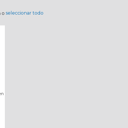
seleccionar todo
a o
en