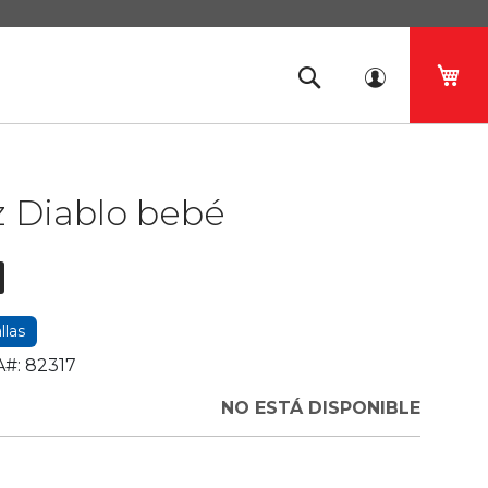
Mi 
z Diablo bebé
llas
#:
82317
NO ESTÁ DISPONIBLE