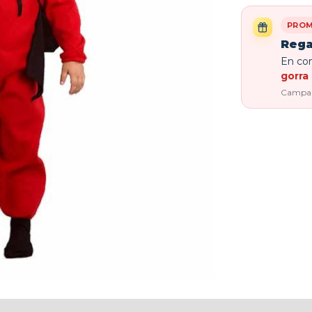
PROM
Rega
En com
gorra 
Campaña