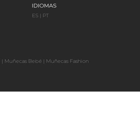
IDIOMAS
ES
|
PT
n
|
Muñecas Bebé
|
Muñecas Fashion