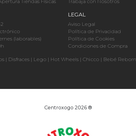
Apertura Tiendas Físicas
Trabaja con Nosotros
O
LEGAL
42
Aviso Legal
ctrónico
Política de Privacidad
ernes (laborables)
Política de Cookies
0h
Condiciones de Compra
os
|
Disfraces
|
Lego
|
Hot Wheels
|
Chicco
|
Bebé Rebor
Centroxogo 2026 ®