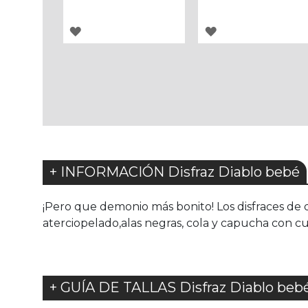
AGREGAR
AGREGAR
A
A
LOS
LOS
FAVORITOS
FAVORITOS
+ INFORMACIÓN Disfraz Diablo bebé
¡Pero que demonio más bonito! Los disfraces de 
aterciopelado,alas negras, cola y capucha con cu
+ GUÍA DE TALLAS Disfraz Diablo beb