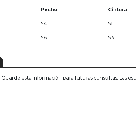
Pecho
Cintura
54
51
58
53
S
uarde esta información para futuras consultas. Las esp