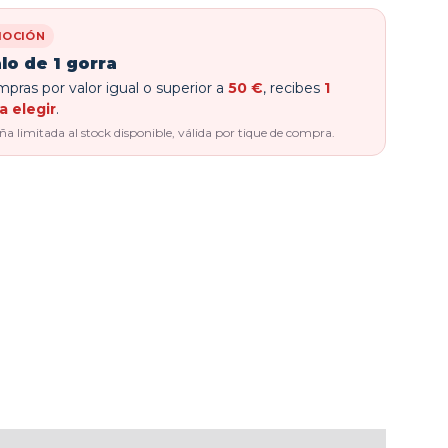
OCIÓN
lo de 1 gorra
pras por valor igual o superior a
50 €
, recibes
1
a elegir
.
 limitada al stock disponible, válida por tique de compra.