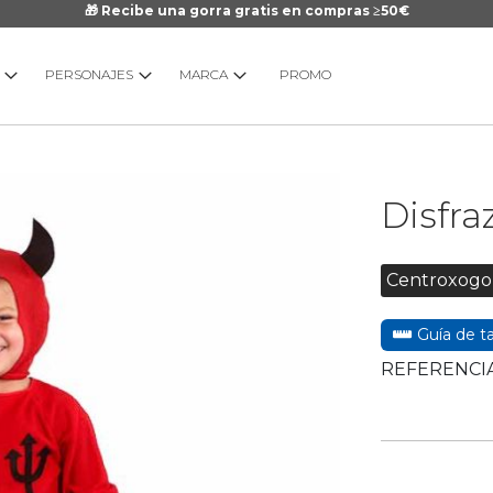
🎁 Recibe una gorra gratis en compras ≥50€
PERSONAJES
MARCA
PROMO
Saltar
Disfra
al
comienzo
de
Centroxogo
la
galería
Guía de ta
de
imágenes
REFERENCIA