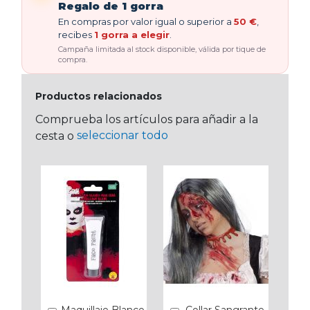
Regalo de 1 gorra
En compras por valor igual o superior a
50 €
,
recibes
1 gorra a elegir
.
Campaña limitada al stock disponible, válida por tique de
compra.
Productos relacionados
Comprueba los artículos para añadir a la
seleccionar todo
cesta o
Maquillaje Blanco
Collar Sangrante