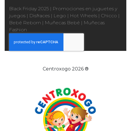
Black Friday 2025
|
Promociones en juguetes y
juegos
|
Disfraces
|
Lego
|
Hot Wheels
|
Chicco
|
Bebé Reborn
|
Muñecas Bebé
|
Muñecas
Fashion
Centroxogo 2026 ®