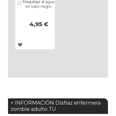
Maquillaje al agua
Añadir
en tubo negro
4,95 €
AGREGAR
A
LOS
FAVORITOS
+ INFORMACIÓN Disfraz enfermera
zombie adulto TU