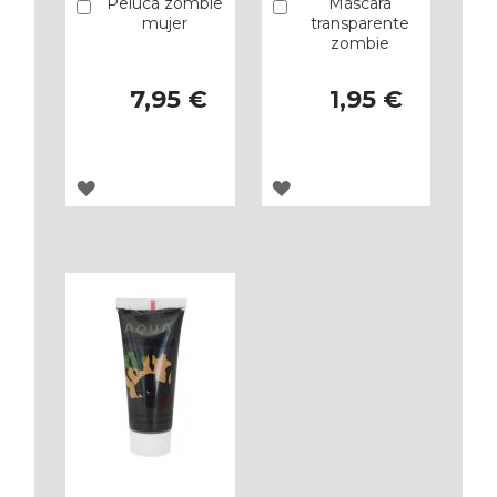
Peluca zombie
Máscara
Añadir
Añadir
mujer
transparente
zombie
7,95 €
1,95 €
AGREGAR
AGREGAR
A
A
LOS
LOS
FAVORITOS
FAVORITOS