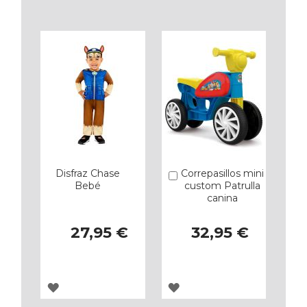
A
A
LOS
LOS
FAVORITOS
FAVORITOS
Disfraz Chase
Correpasillos mini
Añadir
Bebé
custom Patrulla
canina
27,95 €
32,95 €
AGREGAR
AGREGAR