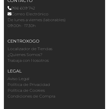
CONTACTO
986 609 742
Correo Electrónico
De lunes a viernes (laborables)
09.00h · 17.30h
CENTROXOGO
Localizador de Tiendas
¿Quienes Somos?
Trabaja con Nosotros
LEGAL
Aviso Legal
Política de Privacidad
Política de Cookies
Condiciones de Compra