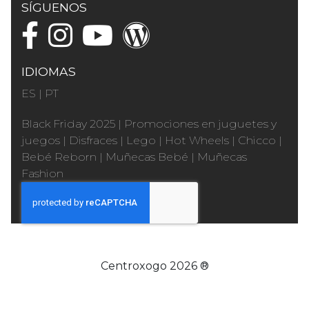
SÍGUENOS
IDIOMAS
ES
|
PT
Black Friday 2025
|
Promociones en juguetes y
juegos
|
Disfraces
|
Lego
|
Hot Wheels
|
Chicco
|
Bebé Reborn
|
Muñecas Bebé
|
Muñecas
Fashion
Centroxogo 2026 ®