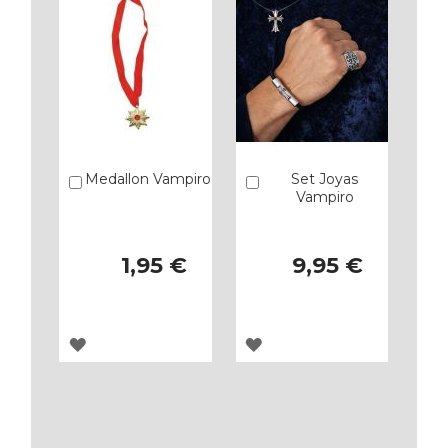
Medallon Vampiro
Set Joyas
Añadir
Añadir
Vampiro
1,95 €
9,95 €
AGREGAR
AGREGAR
A
A
LOS
LOS