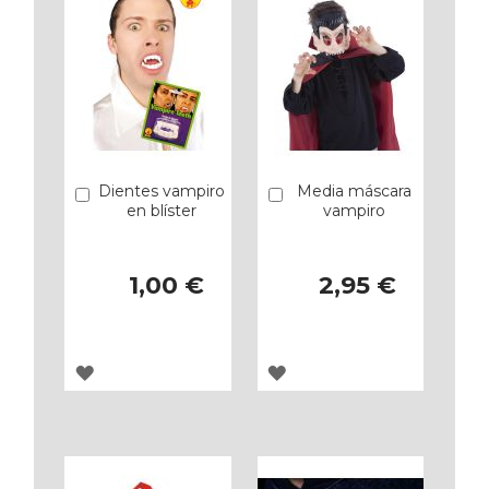
Dientes vampiro
Media máscara
Añadir
Añadir
en blíster
vampiro
1,00 €
2,95 €
AGREGAR
AGREGAR
A
A
LOS
LOS
FAVORITOS
FAVORITOS