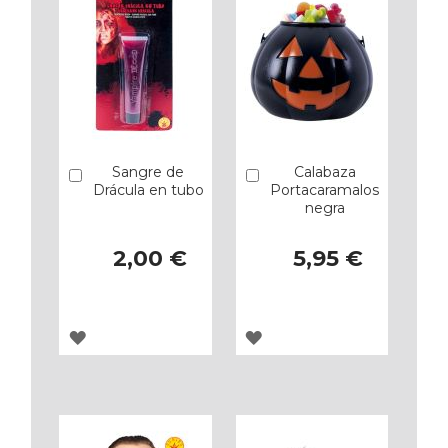
Sangre de
Calabaza
Añadir
Añadir
Drácula en tubo
Portacaramalos
negra
2,00 €
5,95 €
AGREGAR
AGREGAR
A
A
LOS
LOS
FAVORITOS
FAVORITOS