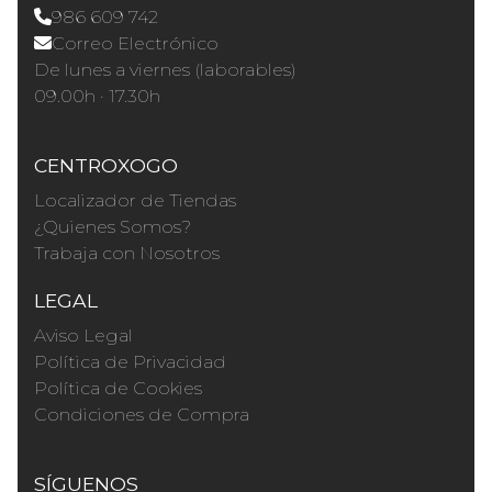
986 609 742
Correo Electrónico
De lunes a viernes (laborables)
09.00h · 17.30h
CENTROXOGO
Localizador de Tiendas
¿Quienes Somos?
Trabaja con Nosotros
LEGAL
Aviso Legal
Política de Privacidad
Política de Cookies
Condiciones de Compra
SÍGUENOS