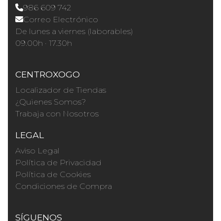
986 609 742
Correo Electrónico
De lunes a viernes (laborables)
09.00h · 17.30h
CENTROXOGO
Localizador de Tiendas
¿Quienes Somos?
Trabaja con Nosotros
LEGAL
Aviso Legal
Política de Privacidad
Política de Cookies
Condiciones de Compra
SÍGUENOS