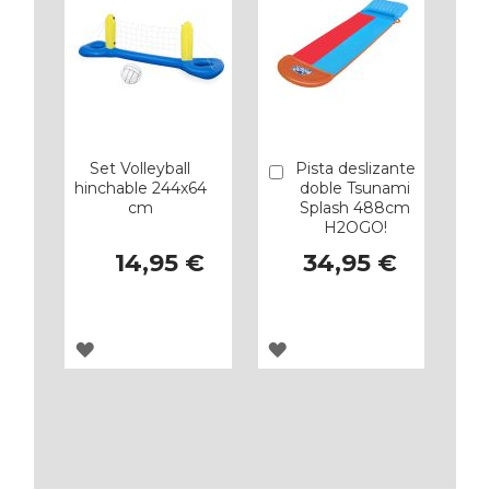
Set Volleyball
Pista deslizante
Añadir
hinchable 244x64
doble Tsunami
cm
Splash 488cm
H2OGO!
14,95 €
34,95 €
AGREGAR
AGREGAR
A
A
LOS
LOS
FAVORITOS
FAVORITOS