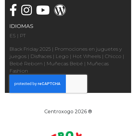
IDIOMAS
ES
|
PT
Black Friday 2025
|
Promociones en juguetes y
juegos
|
Disfraces
|
Lego
|
Hot Wheels
|
Chicco
|
Bebé Reborn
|
Muñecas Bebé
|
Muñecas
Fashion
Centroxogo 2026 ®