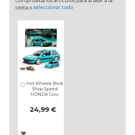
Comprueba los artículos para añadir a la
seleccionar todo
cesta o
Hot Wheels Brick
Añadir
Shop Speed
HONDA Civic
24,99 €
AGREGAR