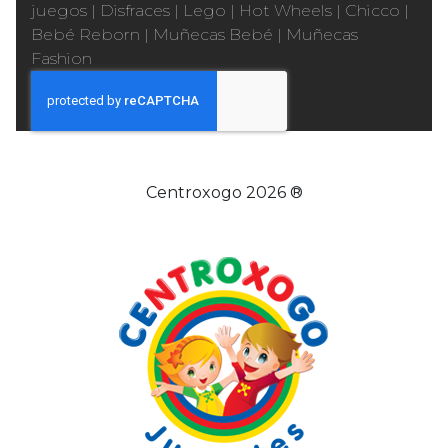
juegos
|
Disfraces
|
Lego
|
Hot Wheels
|
Chicco
|
Bebé Reborn
|
Muñecas Bebé
|
Muñecas
Fashion
Centroxogo 2026 ®