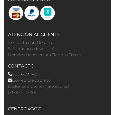
ATENCIÓN AL CLIENTE
Contacta con Nosotros
Solicitar una devolución
Horários de Apertura Tiendas Físicas
CONTACTO
986 609 742
Correo Electrónico
De lunes a viernes (laborables)
09.00h · 17.30h
CENTROXOGO