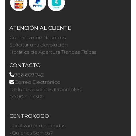
ATENCIÓN AL CLIENTE
Contacta con Nosotros
Solicitar una devolución
Horários de Apertura Tiendas Físicas
CONTACTO
986 609 742
Correo Electrónico
De lunes a viernes (laborables)
09.00h · 17.30h
CENTROXOGO
Localizador de Tiendas
¿Quienes Somos?