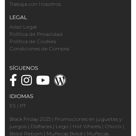
Trabaja con Nosotros
LEGAL
Aviso Legal
Política de Privacidad
Política de Cookies
Condiciones de Compra
SÍGUENOS
IDIOMAS
ES
|
PT
Black Friday 2025
|
Promociones en juguetes y
juegos
|
Disfraces
|
Lego
|
Hot Wheels
|
Chicco
|
Bebé Reborn
|
Muñecas Bebé
|
Muñecas