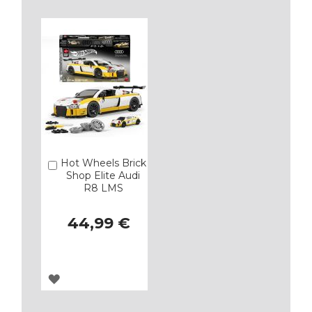
LOS
LOS
FAVORITOS
FAVORITOS
Hot Wheels Brick
Añadir
Shop Elite Audi
R8 LMS
44,99 €
AGREGAR
A