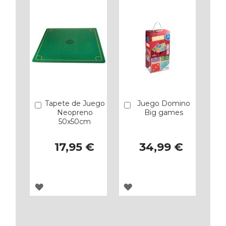
Tapete de Juego
Juego Domino
Añadir
Añadir
Neopreno
Big games
50x50cm
17,95 €
34,99 €
AGREGAR
AGREGAR
A
A
LOS
LOS