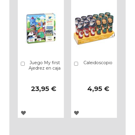
FAVORITOS
FAVORITOS
Juego My first
Caleidoscopio
Añadir
Añadir
Ajedrez en caja
23,95 €
4,95 €
AGREGAR
AGREGAR
A
A
LOS
LOS