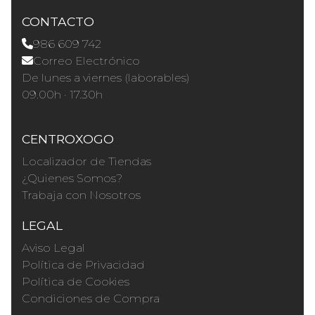
CONTACTO
986 609 742
Correo Electrónico
De lunes a viernes (laborables)
09.00h · 17.30h
CENTROXOGO
Localizador de Tiendas
¿Quienes Somos?
Trabaja con Nosotros
LEGAL
Aviso Legal
Política de Privacidad
Política de Cookies
Condiciones de Compra