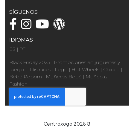
SÍGUENOS
IDIOMAS
ES
|
PT
Black Friday 2025
|
Promociones en juguetes y
juegos
|
Disfraces
|
Lego
|
Hot Wheels
|
Chicco
|
Bebé Reborn
|
Muñecas Bebé
|
Muñecas
Fashion
Centroxogo 2026 ®