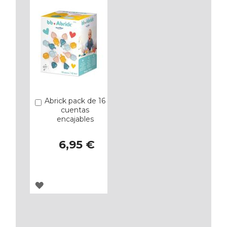
FAVORITOS
FAVORITOS
Abrick pack de 16
Añadir
cuentas
encajables
6,95 €
AGREGAR
A
LOS