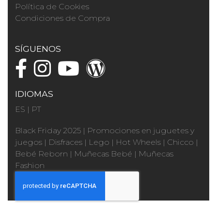
Política de Cookies
Condiciones de Compra
SÍGUENOS
IDIOMAS
ES
|
PT
Black Friday 2025
|
Promociones en juguetes y
juegos
|
Disfraces
|
Lego
|
Hot Wheels
|
Chicco
|
Bebé Reborn
|
Muñecas Bebé
|
Muñecas
Fashion