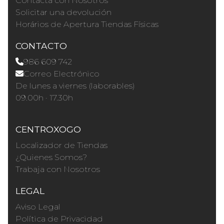
Contacta con Nosotros
Solicitar una devolución
Horários de Apertura Tiendas Físicas
CONTACTO
986 609 742
Correo Electrónico
De lunes a viernes (laborables)
09.00h · 17.30h
CENTROXOGO
Localizador de Tiendas
¿Quienes Somos?
Trabaja con Nosotros
LEGAL
Aviso Legal
Política de Privacidad