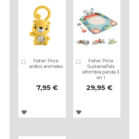
Fisher Price
Fisher Price
Añadir
Añadir
anillos animales
SustainaPals
alfombra panda 3
en 1
7,95 €
29,95 €
AGREGAR
AGREGAR
A
A
LOS
LOS