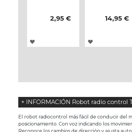
2,95 €
14,95 €
AGREGAR
AGREGAR
A
A
LOS
LOS
FAVORITOS
FAVORITOS
+ INFORMACIÓN Robot radio control 
El robot radiocontrol más fácil de conducir del
posicionamiento. Con voz indicando los movimien
Reconoce los cambios de dirección y ajusta aut