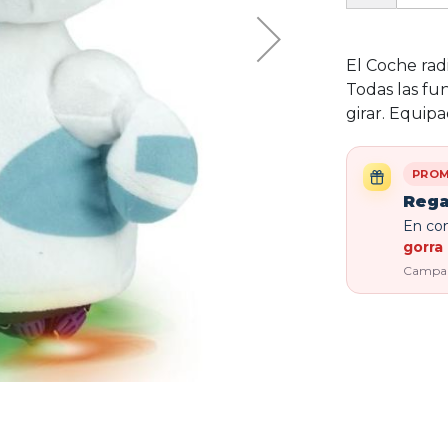
El Coche rad
Todas las fu
girar. Equipa
PROM
Rega
En com
gorra 
Campaña