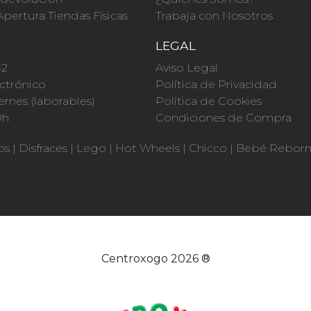
Apertura Tiendas Físicas
Trabaja con Nosotros
O
LEGAL
42
Aviso Legal
ctrónico
Política de Privacidad
ernes (laborables)
Política de Cookies
0h
Condiciones de Compra
os
|
Disfraces
|
Lego
|
Hot Wheels
|
Chicco
|
Bebé Rebor
Centroxogo 2026 ®