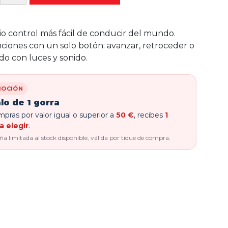
io control más fácil de conducir del mundo.
nciones con un solo botón: avanzar, retroceder o
do con luces y sonido.
OCIÓN
lo de 1 gorra
pras por valor igual o superior a
50 €
, recibes
1
a elegir
.
 limitada al stock disponible, válida por tique de compra.