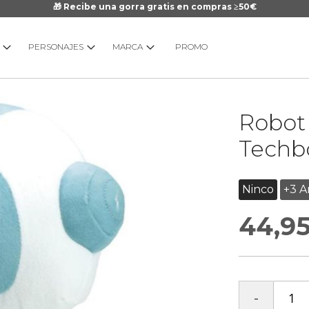
🎁 Recibe una gorra gratis en compras ≥50€
PERSONAJES
MARCA
PROMO
Saltar
Robot 
al
comienzo
Techb
de
la
galería
Ninco
+3 A
de
44,9
imágenes