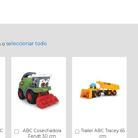
seleccionar todo
a o
BC
ABC Cosechadora
Trailer ABC Tracey 65
Añadir
Añadir
Fendt 30 cm
cm