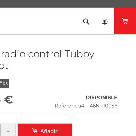
Mi 
radio control Tubby
ot
ños
5 €
DISPONIBLE
Referencia
146NT10056
Añadir