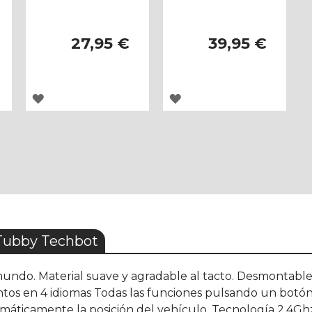
27,95 €
39,95 €
AGREGAR
AGREGAR
A
A
LOS
LOS
FAVORITOS
FAVORITOS
Tubby Techbot
 mundo. Material suave y agradable al tacto. Desmontable
tos en 4 idiomas Todas las funciones pulsando un botón
omáticamente la posición del vehículo. Tecnología 2.4Gh