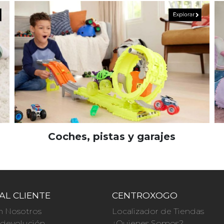
Coches, pistas y garajes
AL CLIENTE
CENTROXOGO
n Nosotros
Localizador de Tiendas
a devolución
¿Quienes Somos?