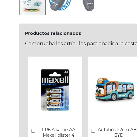
Productos relacionados
Comprueba los artículos para añadir a la cest
LR6 Alkaline AA
Autobús 22cm A
Añadir
Añadir
Maxell blister 4
BYD