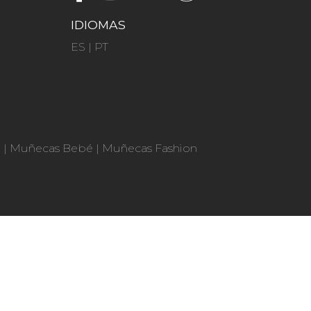
IDIOMAS
ES
|
PT
n
|
Muñecas Bebé
|
Muñecas Fashion