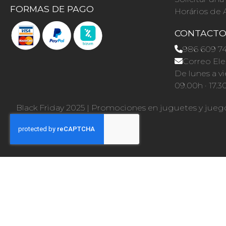
FORMAS DE PAGO
Horários de 
CONTACT
986 609 7
Correo Ele
De lunes a vi
09.00h · 17.3
Black Friday 2025
|
Promociones en juguetes y jueg