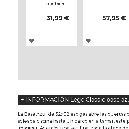
mediana
31,99 €
57,95 €
AGREGAR
AGREGAR
A
A
LOS
LOS
FAVORITOS
FAVORITOS
+ INFORMACIÓN Lego Classic base az
La Base Azul de 32x32 espigas abre las puertas
soleada piscina hasta un barco en altamar, este 
imaginar. Además, una vez finalizada la etapa de