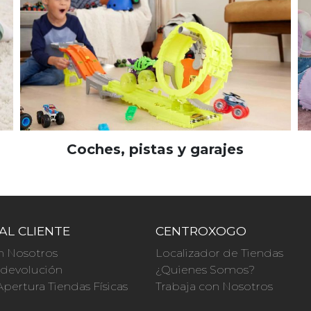
Coches, pistas y garajes
AL CLIENTE
CENTROXOGO
n Nosotros
Localizador de Tiendas
a devolución
¿Quienes Somos?
Apertura Tiendas Físicas
Trabaja con Nosotros