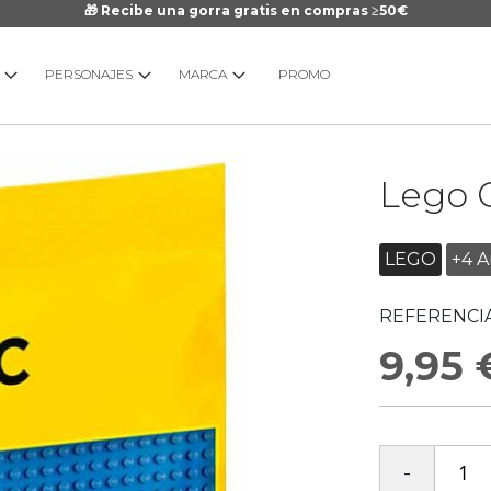
🎁 Recibe una gorra gratis en compras ≥50€
PERSONAJES
MARCA
PROMO
Saltar
Lego C
al
comienzo
de
LEGO
+4 A
la
galería
REFERENCIA
de
imágenes
9,95 