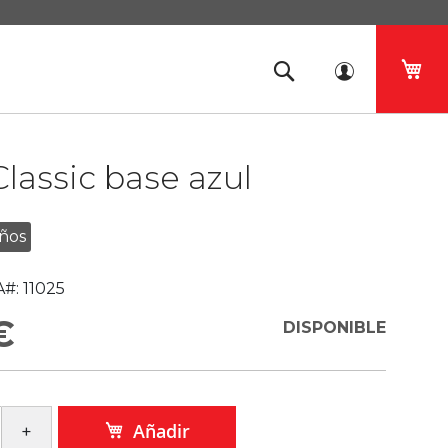
Mi 
lassic base azul
ños
#:
11025
€
DISPONIBLE
Añadir