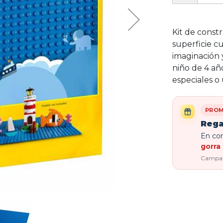
Kit de const
superficie c
imaginación 
niño de 4 añ
especiales o 
PROM
Rega
En com
gorra 
Campaña