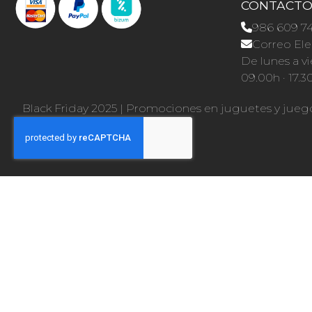
CONTACT
986 609 7
Correo Ele
De lunes a vi
09.00h · 17.3
Black Friday 2025
|
Promociones en juguetes y jueg