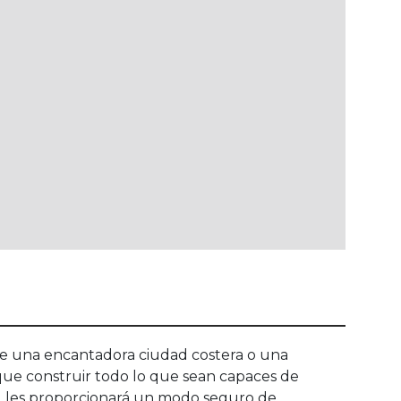
de una encantadora ciudad costera o una
l que construir todo lo que sean capaces de
dad les proporcionará un modo seguro de