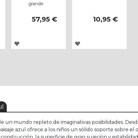
grande
57,95 €
10,95 €
AGREGAR
AGREGAR
A
A
LOS
LOS
FAVORITOS
FAVORITOS
ul
 de un mundo repleto de imaginativas posibilidades. Des
paisaje azul ofrece a los niños un sólido soporte sobre e
 construcción, la superficie de gran sujeción y estabili