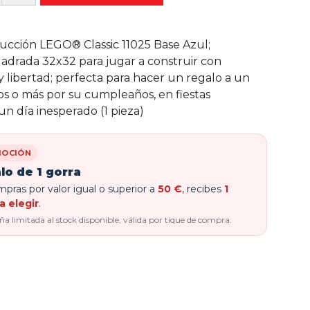
rucción LEGO® Classic 11025 Base Azul;
uadrada 32x32 para jugar a construir con
y libertad; perfecta para hacer un regalo a un
os o más por su cumpleaños, en fiestas
un día inesperado (1 pieza)
OCIÓN
lo de 1 gorra
pras por valor igual o superior a
50 €
, recibes
1
a elegir
.
 limitada al stock disponible, válida por tique de compra.