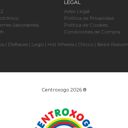
O
LEGAL
42
Aviso Legal
ctrónico
Política de Privacidad
ernes (laborables)
Política de Cookies
0h
Condiciones de Compra
os
|
Disfraces
|
Lego
|
Hot Wheels
|
Chicco
|
Bebé Rebor
Centroxogo 2026 ®